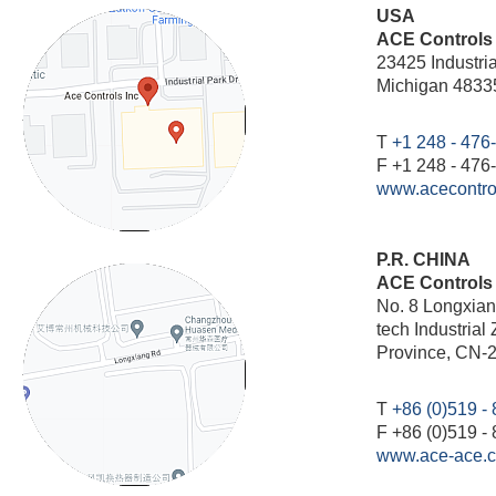
USA
ACE Controls I
23425 Industria
Michigan 4833
T
+1 248 - 476
F +1 248 - 476
www.acecontro
P.R. CHINA
ACE Controls
No. 8 Longxian
tech Industria
Province, CN-2
T
+86 (0)519 -
F +86 (0)519 -
www.ace-ace.