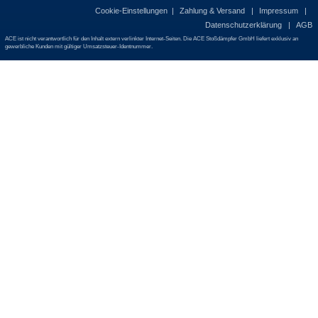
Cookie-Einstellungen
Zahlung & Versand
Impressum
Datenschutzerklärung
AGB
ACE ist nicht verantwortlich für den Inhalt extern verlinkter Internet-Seiten. Die ACE Stoßdämpfer GmbH liefert exklusiv an
gewerbliche Kunden mit gültiger Umsatzsteuer-Identnummer.