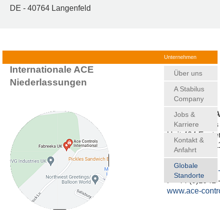
DE - 40764 Langenfeld
Auf der ganzen Welt zuhause
Unternehmen
Internationale ACE
Über uns
Niederlassungen
A Stabilus
Company
GREAT BRITA
Jobs &
Karriere
ACE Controls I
Unit 404 Easte
Kontakt &
Haydock, WA11
Anfahrt
Globale
T +44 (0)1942 
Standorte
F +44 (0)1942 
www.ace-contro