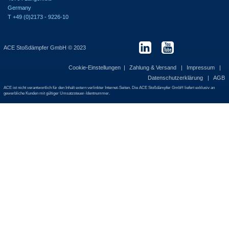
Germany
T +49 (0)2173 - 9226-10
ACE Stoßdämpfer GmbH © 2023
Cookie-Einstellungen
Zahlung & Versand
Impressum
Datenschutzerklärung
AGB
ACE ist nicht verantwortlich für den Inhalt extern verlinkter Internet-Seiten. Die ACE Stoßdämpfer GmbH liefert exklusiv an
gewerbliche Kunden mit gültiger Umsatzsteuer-Identnummer.