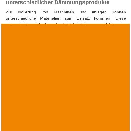
unterschiedlicher Dämmungsprodukte
Zur Isolierung von Maschinen und Anlagen können
unterschiedliche Materialien zum Einsatz kommen. Diese
unterscheiden sich dann durch Material, Form und Wirkweise.
Die folgende Schnellauswahl zur Wirksamkeit der
unterschiedlichen Dämmungsprodukte ermöglicht eine erste
grobe Abschätzung. Im Gegensatz zu gleichmäßigen
Schwingungen unterscheiden sich Stöße, die durch Maschinen,
Anlagen oder Produktionsprozesse hervorgerufen werden, durch
ihren zeitlichen Verlauf und ihre Intensität. Bei der Auswahl der
geeigneten Stoßdämpfung helfen Ihnen gerne unsere
Anwendungstechniker, und es stehen Ihnen geeignete
Auswahlprogramme auf der Homepage zur Verfügung.