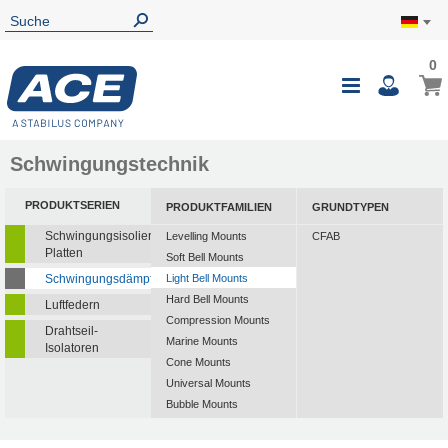
0
Schwingungstechnik
PRODUKTSERIEN
PRODUKTFAMILIEN
GRUNDTYPEN
Schwingungsisolierende
Levelling Mounts
CFAB
Platten
Soft Bell Mounts
Schwingungsdämpfer
Light Bell Mounts
Hard Bell Mounts
Luftfedern
Compression Mounts
Drahtseil-
Marine Mounts
Isolatoren
Cone Mounts
Universal Mounts
Bubble Mounts
All Attitude Mounts
Flex Locs