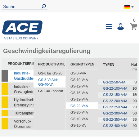
0
Geschwindigkeitsregulierung
PRODUKTSERIEN
PRODUKTFAMILIEN
GRUNDTYPEN
TYPEN
Hub
mm
Industrie-
GS-8 bis GS-70
GS-8-V4A
Gasdruckfedern
GS-8-V4A bis
GS-10-V4A
GS-22-50-V4A
50
GS-40-VA
Industrie-
GS-12-V4A
GS-22-100-V4A
100
GST-40 Tandem
Gaszugfedern
GS-15-V4A
GS-22-150-V4A
150
GS-19-V4A
Hydraulische
GS-22-200-V4A
200
Bremszylinder
GS-22-V4A
GS-22-250-V4A
250
GS-28-V4A
Türdämpfer
GS-22-300-V4A
300
GS-40-V4A
GS-22-350-V4A
350
Vorschub-
GS-15-VA
GS-22-400-V4A
400
Ölbremsen
GS-19-VA
GS-22-450-V4A
450
Rotationsbremsen
GS-22-500-V4A
500
GS-22-VA