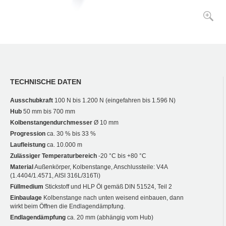
TECHNISCHE DATEN
Ausschubkraft
100 N bis 1.200 N (eingefahren bis 1.596 N)
Hub
50 mm bis 700 mm
Kolbenstangendurchmesser
Ø 10 mm
Progression
ca. 30 % bis 33 %
Laufleistung
ca. 10.000 m
Zulässiger Temperaturbereich
-20 °C bis +80 °C
Material
Außenkörper, Kolbenstange, Anschlussteile: V4A
(1.4404/1.4571, AISI 316L/316Ti)
Füllmedium
Stickstoff und HLP Öl gemäß DIN 51524, Teil 2
Einbaulage
Kolbenstange nach unten weisend einbauen, dann
wirkt beim Öffnen die Endlagendämpfung.
Endlagendämpfung
ca. 20 mm (abhängig vom Hub)