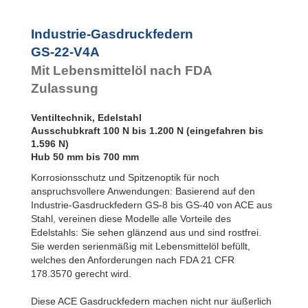
GS-22-550-V4A
550
GS-28-VA
GS-22-600-V4A
600
GS-40-VA
Industrie-Gasdruckfedern
GS-22-650-V4A
650
GS-22-V4A
GS-22-700-V4A
700
Mit Lebensmittelöl nach FDA
Zulassung
Ventiltechnik, Edelstahl
Ausschubkraft 100 N bis 1.200 N (eingefahren bis
1.596 N)
Hub 50 mm bis 700 mm
Korrosionsschutz und Spitzenoptik für noch
anspruchsvollere Anwendungen: Basierend auf den
Industrie-Gasdruckfedern GS-8 bis GS-40 von ACE aus
Stahl, vereinen diese Modelle alle Vorteile des
Edelstahls: Sie sehen glänzend aus und sind rostfrei.
Sie werden serienmäßig mit Lebensmittelöl befüllt,
welches den Anforderungen nach FDA 21 CFR
178.3570 gerecht wird.
Diese ACE Gasdruckfedern machen nicht nur äußerlich