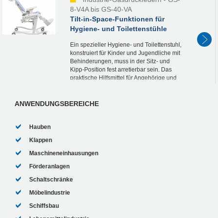
8-V4A bis GS-40-VA
Tilt-in-Space-Funktionen für
Hygiene- und Toilettenstühle
Ein spezieller Hygiene- und Toilettenstuhl,
konstruiert für Kinder und Jugendliche mit
Behinderungen, muss in der Sitz- und
Kipp-Position fest arretierbar sein. Das
praktische Hilfsmittel für Angehörige und
Pflegekräfte verfügt dank zweier...
ANWENDUNGSBEREICHE
Hauben
Klappen
Maschineneinhausungen
Förderanlagen
Schaltschränke
Möbelindustrie
Schiffsbau