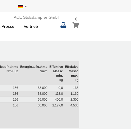
ACE Stoßdämpfer GmbH
0
 Presse
Vertrieb
ieaufnahme
Energieaufnahme
Effektive
Effektive
Nm/Hub
Nm/h
Masse
Masse
min.
max.
kg
kg
136
68.000
9,0
136
136
68.000
113,0
1.130
136
68.000
400,0
2.300
136
68.000
2.177,0
4.536