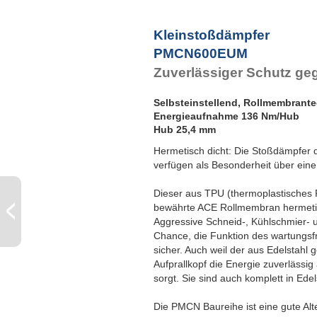
P
Kleinstoßdämpfer
PMCN600EUM
Zuverlässiger Schutz ge
Selbsteinstellend, Rollmembrant
Energieaufnahme 136 Nm/Hub
Hub 25,4 mm
Hermetisch dicht: Die Stoßdämpfer
verfügen als Besonderheit über eine
Dieser aus TPU (thermoplastisches P
bewährte ACE Rollmembran hermet
Aggressive Schneid-, Kühlschmier- 
Chance, die Funktion des wartungsfr
sicher. Auch weil der aus Edelstahl g
Aufprallkopf die Energie zuverlässig
sorgt. Sie sind auch komplett in Edels
Die PMCN Baureihe ist eine gute Alt