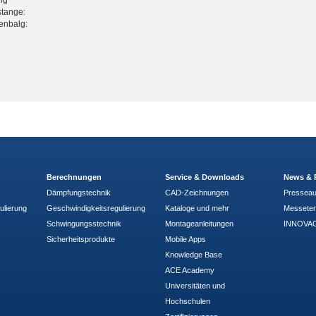
ig
stange:
tenbalg:
Berechnungen
Service & Downloads
News & 
Dämpfungstechnik
CAD-Zeichnungen
Pressea
ulierung
Geschwindigkeitsregulierung
Kataloge und mehr
Messete
Schwingungsstechnik
Montageanleitungen
INNOVAC
Sicherheitsprodukte
Mobile Apps
Knowledge Base
ACE Academy
Universitäten und
Hochschulen