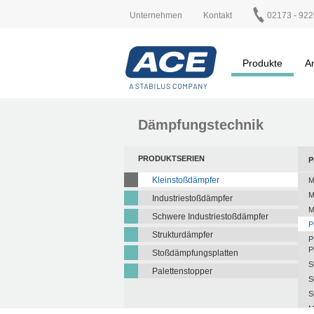
Unternehmen
Kontakt
02173 - 922
Produkte
A
Dämpfungstechnik
PRODUKTSERIEN
P
Kleinstoßdämpfer
M
M
Industriestoßdämpfer
M
Schwere Industriestoßdämpfer
P
Strukturdämpfer
P
P
Stoßdämpfungsplatten
S
Palettenstopper
S
S
M