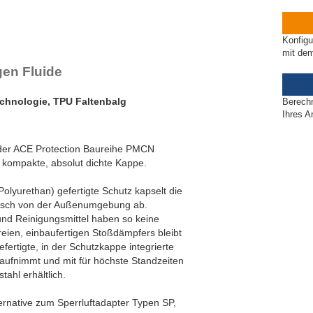
ET20 bis PET27
Konfigu
mit de
gen Fluide
echnologie, TPU Faltenbalg
Berech
Ihres A
 der ACE Protection Baureihe PMCN
 kompakte, absolut dichte Kappe.
olyurethan) gefertigte Schutz kapselt die
isch von der Außenumgebung ab.
und Reinigungsmittel haben so keine
eien, einbaufertigen Stoßdämpfers bleibt
efertigte, in der Schutzkappe integrierte
 aufnimmt und mit für höchste Standzeiten
tahl erhältlich.
ernative zum Sperrluftadapter Typen SP,