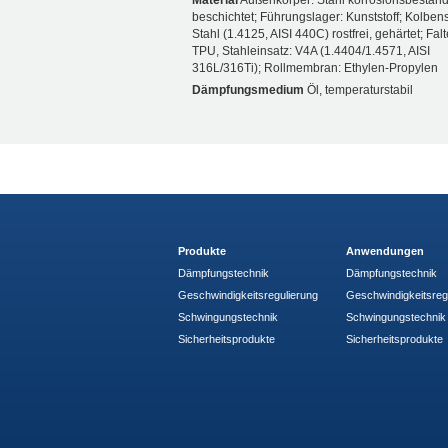
Material
Außenkörper: Stahl korrosionsbeständ
beschichtet; Führungslager: Kunststoff; Kolben
Stahl (1.4125, AISI 440C) rostfrei, gehärtet; Fal
TPU, Stahleinsatz: V4A (1.4404/1.4571, AISI
316L/316Ti); Rollmembran: Ethylen-Propylen
Dämpfungsmedium
Öl, temperaturstabil
Produkte
Anwendungen
Dämpfungstechnik
Dämpfungstechnik
Geschwindigkeitsregulierung
Geschwindigkeitsreg
Schwingungstechnik
Schwingungstechnik
Sicherheitsprodukte
Sicherheitsprodukte