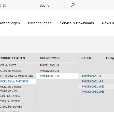
6-10
nwendungen
Berechnungen
Service & Downloads
News &
RODUKTFAMILIEN
GRUNDTYPEN
TYPEN
Energ
C5 bis MC75
PMCN150EUM
C150 bis MC600
PMCN225EUM
C150-V4A bis MC600-V4A
PMCN600EUM
PMCN600EUM
MCN150 bis PMCN600
PMCN600EUMH
PMCN600EUMH2
MCN150-V4A bis
MCN600-V4A
PMCN600EUMH3
C190 bis SC925
C²25 bis SC²190
C²300 bis SC²650
A30 bis MA900