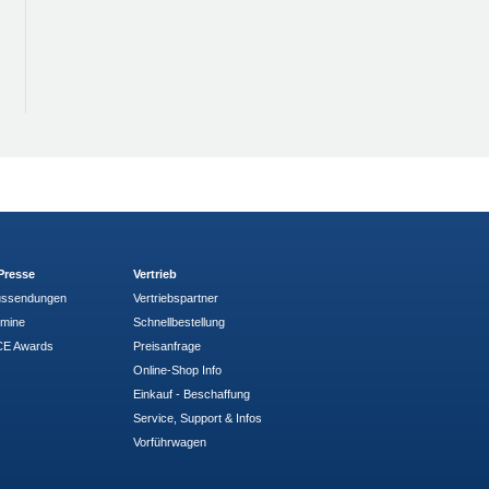
Presse
Vertrieb
ussendungen
Vertriebspartner
rmine
Schnellbestellung
E Awards
Preisanfrage
Online-Shop Info
Einkauf - Beschaffung
Service, Support & Infos
Vorführwagen