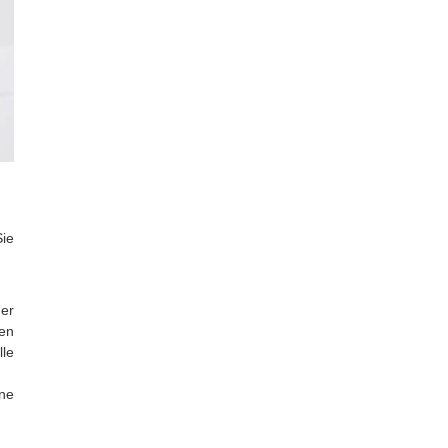
ie
er
en
le
ne