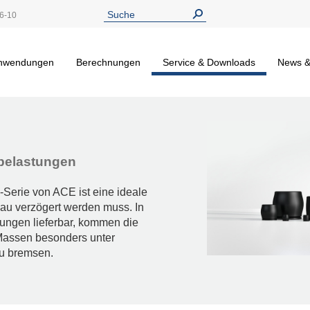
6-10
nwendungen
Berechnungen
Service & Downloads
News &
rbelastungen
Serie von ACE ist eine ideale
nau verzögert werden muss. In
ungen lieferbar, kommen die
Massen besonders unter
u bremsen.