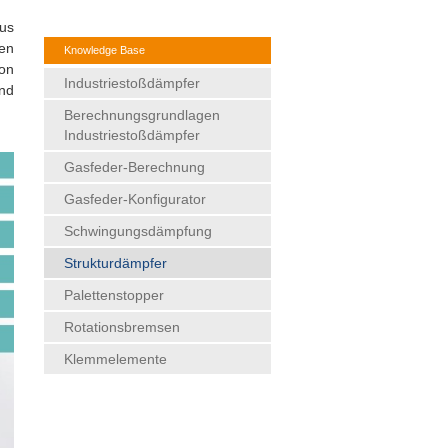
aus
ten
Knowledge Base
von
Industriestoßdämpfer
nd
Berechnungsgrundlagen
Industriestoßdämpfer
Gasfeder-Berechnung
Gasfeder-Konfigurator
Schwingungsdämpfung
Strukturdämpfer
Palettenstopper
Rotationsbremsen
Klemmelemente