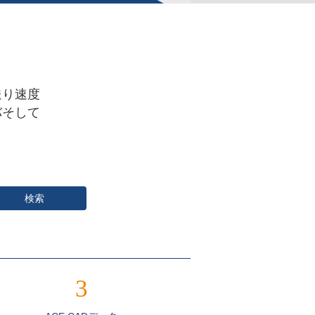
送り速度
バそして
検索
3