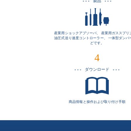
- - -
製品
- - -
産業用ショックアブソーバ、 産業用ガススプリ
油圧式送り速度コントローラー、 一体型ダンパ
どです。
4
- - -
ダウンロード
- - -
商品情報と操作および取り付け手順