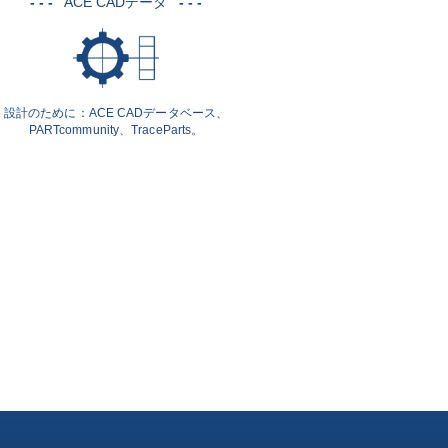
- - -
ACE CADデータ
- - -
設計のために：ACE CADデータベース、
PARTcommunity、TraceParts。