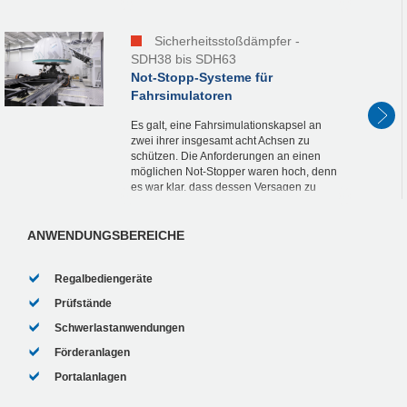
dimensionierten Sicherheitsstoßdämpfer
aus der ACE...
Sicherheitsstoßdämpfer -
SDH38 bis SDH63
Not-Stopp-Systeme für
Fahrsimulatoren
Es galt, eine Fahrsimulationskapsel an
zwei ihrer insgesamt acht Achsen zu
schützen. Die Anforderungen an einen
möglichen Not-Stopper waren hoch, denn
es war klar, dass dessen Versagen zu
massiven Schäden an der Komplett-
Konstruktion wie auch an...
ANWENDUNGSBEREICHE
Regalbediengeräte
Prüfstände
Schwerlastanwendungen
Förderanlagen
Portalanlagen