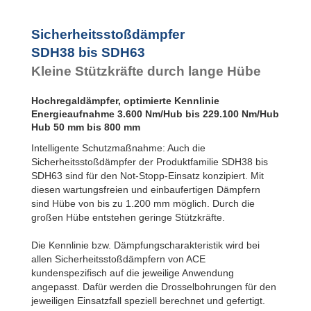
SDH63EU-F Flansch
Frontseite
SDH63EU-R Flansch
Sicherheitsstoßdämpfer
Rückseite
SDH38 bis SDH63
SDH63EU-S
Fußbefestigung
Kleine Stützkräfte durch lange Hübe
Hochregaldämpfer, optimierte Kennlinie
Energieaufnahme 3.600 Nm/Hub bis 229.100 Nm/Hub
Hub 50 mm bis 800 mm
Intelligente Schutzmaßnahme: Auch die
Sicherheitsstoßdämpfer der Produktfamilie SDH38 bis
SDH63 sind für den Not-Stopp-Einsatz konzipiert. Mit
diesen wartungsfreien und einbaufertigen Dämpfern
sind Hübe von bis zu 1.200 mm möglich. Durch die
großen Hübe entstehen geringe Stützkräfte.
Die Kennlinie bzw. Dämpfungscharakteristik wird bei
allen Sicherheitsstoßdämpfern von ACE
kundenspezifisch auf die jeweilige Anwendung
angepasst. Dafür werden die Drosselbohrungen für den
jeweiligen Einsatzfall speziell berechnet und gefertigt.