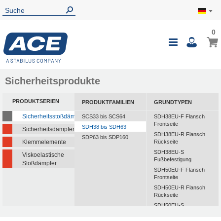
0
Sicherheitsprodukte
PRODUKTSERIEN
PRODUKTFAMILIEN
GRUNDTYPEN
Sicherheitsstoßdämpfer
SCS33 bis SCS64
SDH38EU-F Flansch
Frontseite
SDH38 bis SDH63
Sicherheitsdämpfer
SDH38EU-R Flansch
SDP63 bis SDP160
Klemmelemente
Rückseite
SDH38EU-S
Viskoelastische
Fußbefestigung
Stoßdämpfer
SDH50EU-F Flansch
Frontseite
SDH50EU-R Flansch
Rückseite
SDH50EU-S
Fußbefestigung