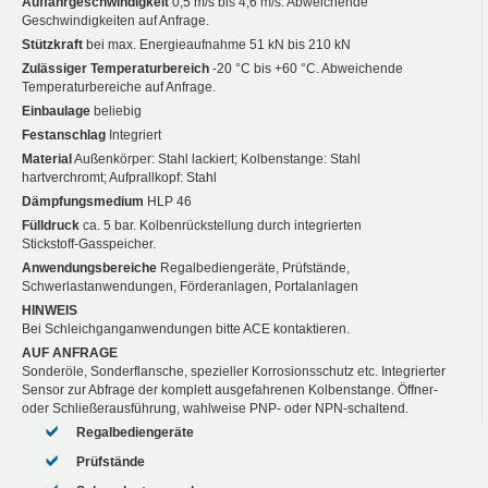
Auffahrgeschwindigkeit
0,5 m/s bis 4,6 m/s. Abweichende
Geschwindigkeiten auf Anfrage.
Stützkraft
bei max. Energieaufnahme 51 kN bis 210 kN
Zulässiger Temperaturbereich
-20 °C bis +60 °C. Abweichende
Temperaturbereiche auf Anfrage.
Einbaulage
beliebig
Festanschlag
Integriert
Material
Außenkörper: Stahl lackiert; Kolbenstange: Stahl
hartverchromt; Aufprallkopf: Stahl
Dämpfungsmedium
HLP 46
Fülldruck
ca. 5 bar. Kolbenrückstellung durch integrierten
Stickstoff-Gasspeicher.
Anwendungsbereiche
Regalbediengeräte, Prüfstände,
Schwerlastanwendungen, Förderanlagen, Portalanlagen
HINWEIS
Bei Schleichganganwendungen bitte ACE kontaktieren.
AUF ANFRAGE
Sonderöle, Sonderflansche, spezieller Korrosionsschutz etc. Integrierter
Sensor zur Abfrage der komplett ausgefahrenen Kolbenstange. Öffner-
oder Schließerausführung, wahlweise PNP- oder NPN-schaltend.
Regalbediengeräte
Prüfstände