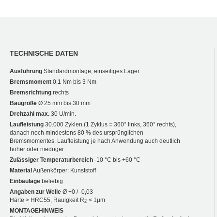
TECHNISCHE DATEN
Ausführung
Standardmontage, einseitiges Lager
Bremsmoment
0,1 Nm bis 3 Nm
Bremsrichtung
rechts
Baugröße
Ø 25 mm bis 30 mm
Drehzahl max.
30 U/min.
Laufleistung
30.000 Zyklen (1 Zyklus = 360° links, 360° rechts),
danach noch mindestens 80 % des ursprünglichen
Bremsmomentes. Laufleistung je nach Anwendung auch deutlich
höher oder niedriger.
Zulässiger Temperaturbereich
-10 °C bis +60 °C
Material
Außenkörper: Kunststoff
Einbaulage
beliebig
Angaben zur Welle
Ø +0 / -0,03
Härte > HRC55, Rauigkeit R
< 1µm
Z
MONTAGEHINWEIS