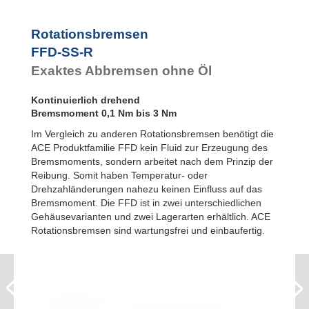
FYN-P1
FYN-N1
FYN-U1
Rotationsbremsen
FYN-S1
FFD-SS-R
FYT-H1 und
Exaktes Abbremsen ohne Öl
FYN-H1
FYT-LA3 und
FYN-LA3
Kontinuierlich drehend
Bremsmoment 0,1 Nm bis 3 Nm
Im Vergleich zu anderen Rotationsbremsen benötigt die
ACE Produktfamilie FFD kein Fluid zur Erzeugung des
Bremsmoments, sondern arbeitet nach dem Prinzip der
Reibung. Somit haben Temperatur- oder
Drehzahländerungen nahezu keinen Einfluss auf das
Bremsmoment. Die FFD ist in zwei unterschiedlichen
Gehäusevarianten und zwei Lagerarten erhältlich. ACE
Rotationsbremsen sind wartungsfrei und einbaufertig.