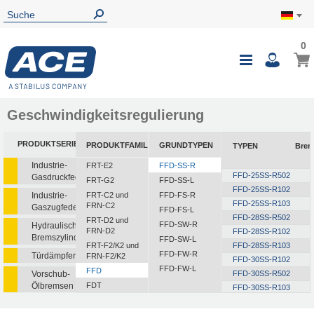
0
Geschwindigkeitsregulierung
PRODUKTSERIEN
PRODUKTFAMILIEN
GRUNDTYPEN
TYPEN
Bre
Industrie-
FRT-E2
FFD-SS-R
FFD-25SS-R502
Gasdruckfedern
FRT-G2
FFD-SS-L
FFD-25SS-R102
Industrie-
FRT-C2 und
FFD-FS-R
FFD-25SS-R103
FRN-C2
Gaszugfedern
FFD-FS-L
FFD-28SS-R502
FRT-D2 und
FFD-SW-R
Hydraulische
FRN-D2
FFD-28SS-R102
Bremszylinder
FFD-SW-L
FRT-F2/K2 und
FFD-28SS-R103
FFD-FW-R
Türdämpfer
FRN-F2/K2
FFD-30SS-R102
FFD-FW-L
FFD
Vorschub-
FFD-30SS-R502
Ölbremsen
FDT
FFD-30SS-R103
FDN
FFD-30SS-R153
Rotationsbremsen