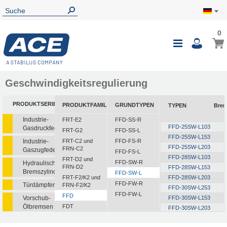
0
Geschwindigkeitsregulierung
PRODUKTSERIEN
PRODUKTFAMILIEN
GRUNDTYPEN
TYPEN
Bre
Industrie-
FRT-E2
FFD-SS-R
FFD-25SW-L103
Gasdruckfedern
FRT-G2
FFD-SS-L
FFD-25SW-L153
Industrie-
FRT-C2 und
FFD-FS-R
FFD-25SW-L203
FRN-C2
Gaszugfedern
FFD-FS-L
FFD-28SW-L103
FRT-D2 und
FFD-SW-R
Hydraulische
FRN-D2
FFD-28SW-L153
Bremszylinder
FFD-SW-L
FRT-F2/K2 und
FFD-28SW-L203
FFD-FW-R
Türdämpfer
FRN-F2/K2
FFD-30SW-L253
FFD-FW-L
FFD
Vorschub-
FFD-30SW-L153
Ölbremsen
FDT
FFD-30SW-L203
FDN
FFD-30SW-L303
Rotationsbremsen