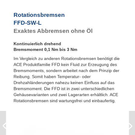
FYN-P1
FYN-N1
FYN-U1
Rotationsbremsen
FYN-S1
FFD-SW-L
FYT-H1 und
Exaktes Abbremsen ohne Öl
FYN-H1
FYT-LA3 und
FYN-LA3
Kontinuierlich drehend
Bremsmoment 0,1 Nm bis 3 Nm
Im Vergleich zu anderen Rotationsbremsen benötigt die
ACE Produktfamilie FFD kein Fluid zur Erzeugung des
Bremsmoments, sondern arbeitet nach dem Prinzip der
Reibung. Somit haben Temperatur- oder
Drehzahländerungen nahezu keinen Einfluss auf das
Bremsmoment. Die FFD ist in zwei unterschiedlichen
Gehäusevarianten und zwei Lagerarten erhältlich. ACE
Rotationsbremsen sind wartungsfrei und einbaufertig.