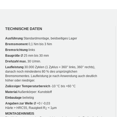
TECHNISCHE DATEN
Ausführung
Standardmontage, beidseitiges Lager
Bremsmoment
0,1 Nm bis 3 Nm
Bremsrichtung
links
Baugröße
Ø 25 mm bis 30 mm
Drehzahl max.
30 U/min.
Laufleistung
30.000 Zyklen (1 Zyklus = 360° links, 360° rechts),
danach noch mindestens 80 % des ursprünglichen
Bremsmomentes. Laufleistung je nach Anwendung auch deutlich
höher oder niedriger.
Zulässiger Temperaturbereich
-10 °C bis +60 °C
Material
Außenkörper: Kunststoff
Einbaulage
beliebig
Angaben zur Welle
Ø +0 / -0,03
Härte > HRC55, Rauigkeit R
< 1µm
Z
MONTAGEHINWEIS