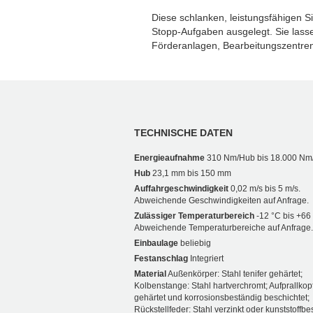
Diese schlanken, leistungsfähigen Si
Stopp-Aufgaben ausgelegt. Sie lassen 
Förderanlagen, Bearbeitungszentre
TECHNISCHE DATEN
Energieaufnahme
310 Nm/Hub bis 18.000 Nm
Hub
23,1 mm bis 150 mm
Auffahrgeschwindigkeit
0,02 m/s bis 5 m/s.
Abweichende Geschwindigkeiten auf Anfrage.
Zulässiger Temperaturbereich
-12 °C bis +66
Abweichende Temperaturbereiche auf Anfrage.
Einbaulage
beliebig
Festanschlag
Integriert
Material
Außenkörper: Stahl tenifer gehärtet;
Kolbenstange: Stahl hartverchromt; Aufprallkopf
gehärtet und korrosionsbeständig beschichtet;
Rückstellfeder: Stahl verzinkt oder kunststoffbe