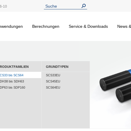
6-10
nwendungen
Berechnungen
Service & Downloads
News &
RODUKTFAMILIEN
GRUNDTYPEN
CS33 bis SCS64
SCS33EU
DH38 bis SDH63
SCS45EU
DP63 bis SDP160
SCS64EU