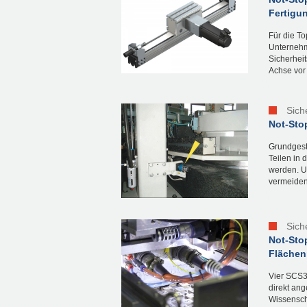
Fertigu
Für die T
Unternehm
Sicherhei
Achse vor
Sich
Not-Sto
Grundgest
Teilen in 
werden. U
vermeiden,
Sich
Not-Sto
Flächen
Vier SCS3
direkt an
Wissensch