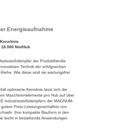
her Energieaufnahme
 Kennlinie
 18.000 Nm/Hub
rheitsstoßdämpfer der Produktfamilie
novativen Technik der erfolgreichen
ihe. Wie diese sind sie wartungsfrei
all optimierte Kennlinie lässt sich die
hen Maschinenelemente pro Hub auf über
ACE Industriestoßdämpfern der MAGNUM-
r gutem Preis-Leistungsverhältnis von
echseln. Ihre kompakte Bauform in den
e leicht in bestehende Anwendungen