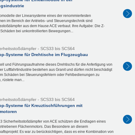
ngsindustrie
opmodelle der Linearsysteme eines der renommiertesten
en im Bereich der Antriebs- und Steuerungstechnik sind
tsstoßdämpfer aus dem Hause ACE verbaut. Ihre Aufgabe: Die Z-
 Schäden bei unkontrollierten Bewegungen...
erheitsstoßdämpfer - SCS33 bis SCS64
pp-Systeme für Drehtische im Flugzeugbau
ell und Führungsaufnahme dieses Drehtischs für die Anfertigung von
der Luftfahrtindustrie bestehen aus Granit und dürfen nicht beschädigt
m Schäden bei Steuerungsfehlern oder Fehlbedienungen zu
 rüstete man...
erheitsstoßdämpfer - SCS33 bis SCS64
pp-Systeme für Kreuztischführungen mit
motoren
3 Sicherheitsstoßdämpfer von ACE schützen die Endlagen eines
getriebenen Flächenmotors. Das Besondere an diesem
aftsprojekt: Es war zu berücksichtigen, dass es eine Kombination von