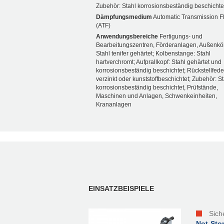
Zubehör: Stahl korrosionsbeständig beschichte
Dämpfungsmedium
Automatic Transmission F
(ATF)
Anwendungsbereiche
Fertigungs- und
Bearbeitungszentren, Förderanlagen, Außenkö
Stahl tenifer gehärtet; Kolbenstange: Stahl
hartverchromt; Aufprallkopf: Stahl gehärtet und
korrosionsbeständig beschichtet; Rückstellfeder
verzinkt oder kunststoffbeschichtet; Zubehör: St
korrosionsbeständig beschichtet, Prüfstände,
Maschinen und Anlagen, Schwenkeinheiten,
Krananlagen
EINSATZBEISPIELE
Sich
Not-Sto