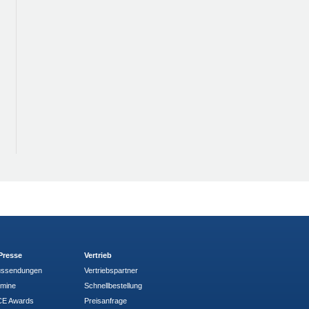
Presse
Vertrieb
ussendungen
Vertriebspartner
rmine
Schnellbestellung
E Awards
Preisanfrage