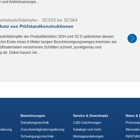
r und Antriebsenergie...
erheitsstoßdämpfer - SCS33 bis SCS64
hutz von Prüfstandkonstruktionen
tsstoßdämpfer der Produktfamilien SDH und SCS optimieren diesen
. Am Ende eines 6 Meter langen Beschleunigungsweges bremsen sie
rüfmaterialien versehenen Schlitten schnell, punktgenau und
g ab. Dabei bauen sie...
Berechnungen
Service & Downloads
News & 
Dämpfungstechnik
CAD-Zeichnungen
Pressea
ulierung
Geschwindigkeitsregulierung
Kataloge und mehr
Messete
Schwingungsstechnik
Montageanleitungen
INNOVAC