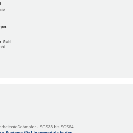
t
luid
rper:
: Stahl
ahl
erheitsstoßdämpfer - SCS33 bis SCS64
pp-Systeme für Linearmodule in der