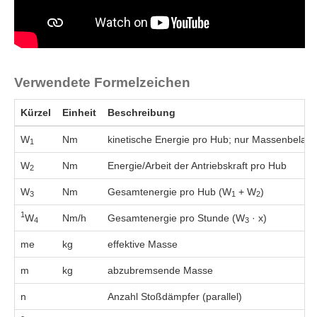
Verwendete Formelzeichen
Kürzel
Einheit
Besch­reibung
W
Nm
kinetische Energie pro Hub; nur Massenbelast
1
W
Nm
Energie/Arbeit der Antriebskraft pro Hub
2
W
Nm
Gesamtenergie pro Hub (W
+ W
)
3
1
2
1
W
Nm/h
Gesamtenergie pro Stunde (W
· x)
4
3
me
kg
effektive Masse
m
kg
abzubremsende Masse
n
Anzahl Stoßdämpfer (parallel)