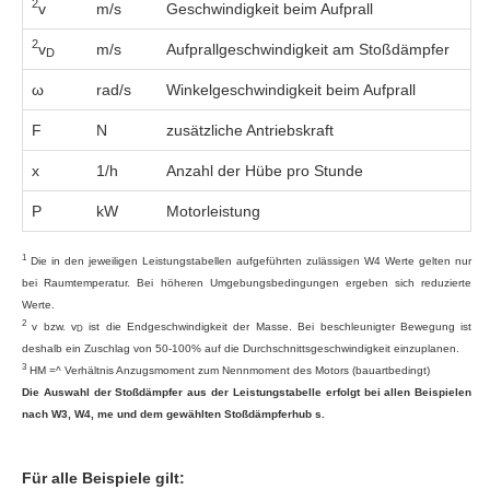
2
v
m/s
Geschwindigkeit beim Aufprall
2
v
m/s
Aufprallgeschwindigkeit am Stoßdämpfer
D
ω
rad/s
Winkelgeschwindigkeit beim Aufprall
F
N
zusätzliche Antriebskraft
x
1/h
Anzahl der Hübe pro Stunde
P
kW
Motorleistung
1
Die in den jeweiligen Leistungstabellen aufgeführten zulässigen W4 Werte gelten nur
bei Raumtemperatur. Bei höheren Umgebungsbedingungen ergeben sich reduzierte
Werte.
2
v bzw. v
ist die Endgeschwindigkeit der Masse. Bei beschleunigter Bewegung ist
D
deshalb ein Zuschlag von 50-100% auf die Durchschnittsgeschwindigkeit einzuplanen.
3
HM =^ Verhältnis Anzugsmoment zum Nennmoment des Motors (bauartbedingt)
Die Auswahl der Stoßdämpfer aus der Leistungstabelle erfolgt bei allen Beispielen
nach W3, W4, me und dem gewählten Stoßdämpferhub s.
Für alle Beispiele gilt: