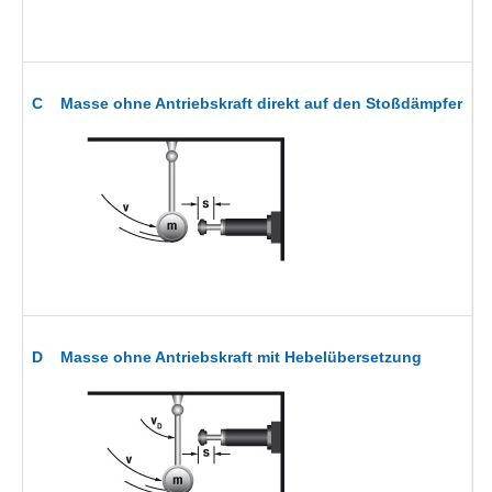
F
m
C Masse ohne Antriebskraft direkt auf den Stoßdämpfer
v
m
F
m
D Masse ohne Antriebskraft mit Hebelübersetzung
v
v
s
m
F