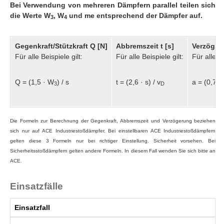
Bei Verwendung von mehreren Dämpfern parallel teilen sich
die Werte W
, W
und me entsprechend der Dämpfer auf.
3
4
Gegenkraft/Stützkraft Q [N]
Abbremszeit t [s]
Verzöger
Für alle Beispiele gilt:
Für alle Beispiele gilt:
Für alle Be
Q = (1,5 · W
) / s
t = (2,6 · s) / v
a = (0,75 
3
D
Die Formeln zur Berechnung der Gegenkraft, Abbremszeit und Verzögerung beziehen
sich nur auf ACE Industriestoßdämpfer. Bei einstellbaren ACE Industriestoßdämpfern
gelten diese
3 Formeln nur bei richtiger Einstellung. Sicherheit vorsehen. Bei
Sicherheitsstoßdämpfern gelten andere Formeln. In diesem Fall wenden Sie sich bitte an
ACE.
Einsatzfälle
Einsatzfall