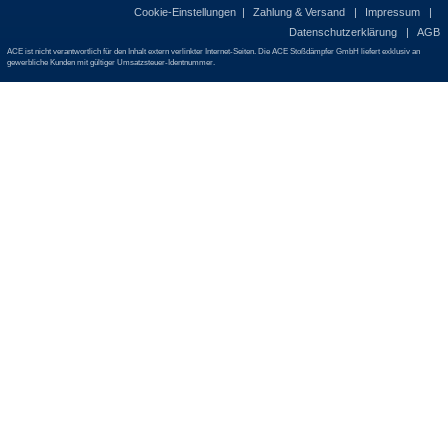
Cookie-Einstellungen
Zahlung & Versand
Impressum
Datenschutzerklärung
AGB
ACE ist nicht verantwortlich für den Inhalt extern verlinkter Internet-Seiten. Die ACE Stoßdämpfer GmbH liefert exklusiv an
gewerbliche Kunden mit gültiger Umsatzsteuer-Identnummer.