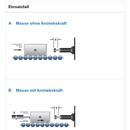
Einsatzfall
B
m
A Masse ohne Antriebskraft
v
m
F
m
B Masse mit Antriebskraft
F
v
s
m