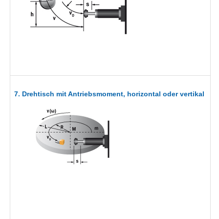
7. Drehtisch mit Antriebsmoment, horizontal oder vertikal