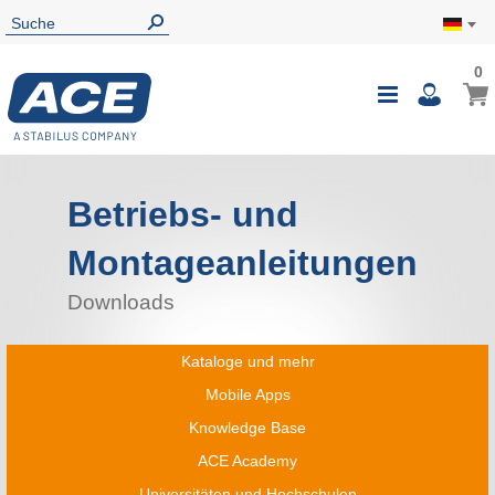
0
Betriebs- und
Montageanleitungen
Downloads
Kataloge und mehr
Mobile Apps
Knowledge Base
ACE Academy
Universitäten und Hochschulen