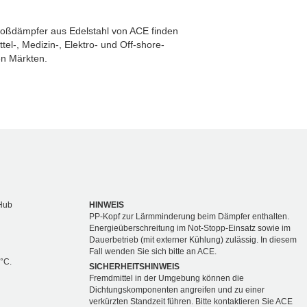
stoßdämpfer aus Edelstahl von ACE finden
el-, Medizin-, Elektro- und Off-shore-
en Märkten.
Hub
HINWEIS
PP-Kopf zur Lärmminderung beim Dämpfer enthalten.
Energieüberschreitung im Not-Stopp-Einsatz sowie im
Dauerbetrieb (mit externer Kühlung) zulässig. In diesem
Fall wenden Sie sich bitte an ACE.
 °C.
SICHERHEITSHINWEIS
Fremdmittel in der Umgebung können die
Dichtungskomponenten angreifen und zu einer
verkürzten Standzeit führen. Bitte kontaktieren Sie ACE