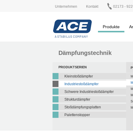
Unternehmen
Kontakt
02173 - 922
Produkte
A
Dämpfungstechnik
PRODUKTSERIEN
P
Kleinstoßdämpfer
M
M
Industriestoßdämpfer
M
Schwere Industriestoßdämpfer
M
Strukturdämpfer
S
Stoßdämpfungsplatten
M
Palettenstopper