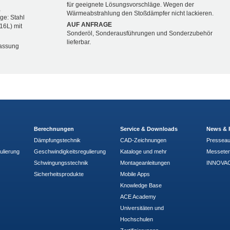
für geeignete Lösungsvorschläge. Wegen der
,
Wärmeabstrahlung den Stoßdämpfer nicht lackieren.
ge: Stahl
AUF ANFRAGE
316L) mit
Sonderöl, Sonderausführungen und Sonderzubehör
lieferbar.
lassung
Berechnungen
Service & Downloads
News & 
Dämpfungstechnik
CAD-Zeichnungen
Pressea
ulierung
Geschwindigkeitsregulierung
Kataloge und mehr
Messete
Schwingungsstechnik
Montageanleitungen
INNOVAC
Sicherheitsprodukte
Mobile Apps
Knowledge Base
ACE Academy
Universitäten und
Hochschulen