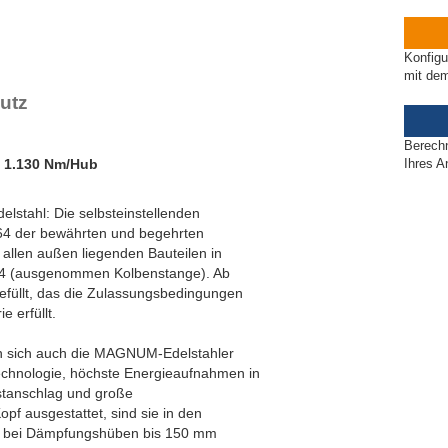
MC4550EUM-3-V4A
MC4550EUM-4-V4A
MC4575EUM-0-V4A
Konfigu
MC4575EUM-1-V4A
mit de
MC4575EUM-2-V4A
utz
MC4575EUM-3-V4A
MC4575EUM-4-V4A
Berech
 1.130 Nm/Hub
Ihres A
lstahl: Die selbsteinstellenden
64 der bewährten und begehrten
llen außen liegenden Bauteilen in
404 (ausgenommen Kolbenstange). Ab
efüllt, das die Zulassungsbedingungen
e erfüllt.
en sich auch die MAGNUM-Edelstahler
echnologie, höchste Energieaufnahmen in
stanschlag und große
f ausgestattet, sind sie in den
 bei Dämpfungshüben bis 150 mm