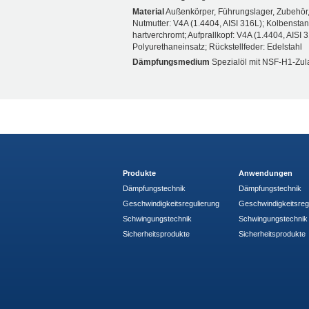
Material
Außenkörper, Führungslager, Zubehör
Nutmutter: V4A (1.4404, AISI 316L); Kolbenstan
hartverchromt; Aufprallkopf: V4A (1.4404, AISI 
Polyurethaneinsatz; Rückstellfeder: Edelstahl
Dämpfungsmedium
Spezialöl mit NSF-H1-Zu
Produkte
Anwendungen
Dämpfungstechnik
Dämpfungstechnik
Geschwindigkeitsregulierung
Geschwindigkeitsreg
Schwingungstechnik
Schwingungstechnik
Sicherheitsprodukte
Sicherheitsprodukte