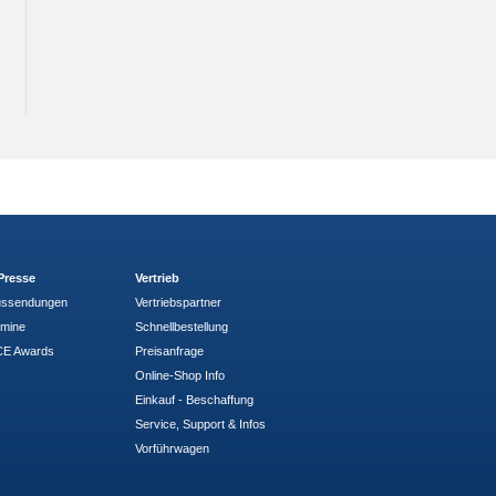
Presse
Vertrieb
ussendungen
Vertriebspartner
rmine
Schnellbestellung
E Awards
Preisanfrage
Online-Shop Info
Einkauf - Beschaffung
Service, Support & Infos
Vorführwagen