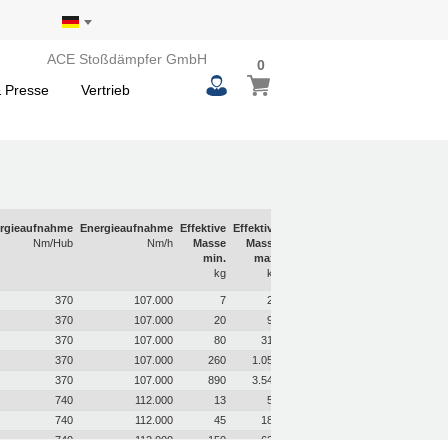
ACE Stoßdämpfer GmbH
0
 Presse
Vertrieb
rgieaufnahme
Energieaufnahme
Effektive
Effektive
Nm/Hub
Nm/h
Masse
Masse
min.
max.
kg
kg
370
107.000
7
27
370
107.000
20
90
370
107.000
80
310
370
107.000
260
1.050
370
107.000
890
3.540
740
112.000
13
54
740
112.000
45
180
740
112.000
150
620