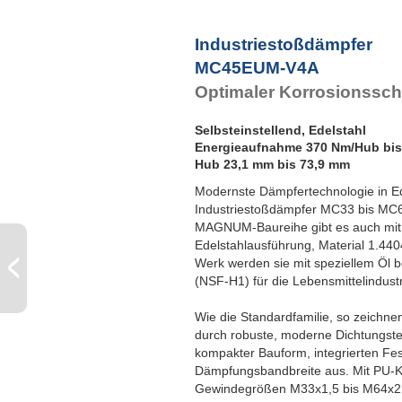
Industriestoßdämpfer
MC45EUM-V4A
Optimaler Korrosionssch
Selbsteinstellend, Edelstahl
Energieaufnahme 370 Nm/Hub bis
Hub 23,1 mm bis 73,9 mm
Modernste Dämpfertechnologie in Ede
Industriestoßdämpfer MC33 bis MC
MAGNUM-Baureihe gibt es auch mit a
Edelstahlausführung, Material 1.4
Werk werden sie mit speziellem Öl b
(NSF-H1) für die Lebensmittelindustri
Wie die Standardfamilie, so zeichn
durch robuste, moderne Dichtungst
kompakter Bauform, integrierten Fe
Dämpfungsbandbreite aus. Mit PU-Kop
Gewindegrößen M33x1,5 bis M64x2