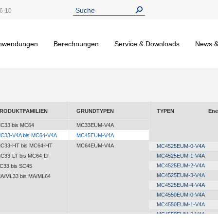
6-10
nwendungen
Berechnungen
Service & Downloads
News &
RODUKTFAMILIEN
GRUNDTYPEN
TYPEN
Ene
C33 bis MC64
MC33EUM-V4A
C33-V4A bis MC64-V4A
MC45EUM-V4A
C33-HT bis MC64-HT
MC64EUM-V4A
MC4525EUM-0-V4A
C33-LT bis MC64-LT
MC4525EUM-1-V4A
MC4525EUM-2-V4A
C33 bis SC45
MC4525EUM-3-V4A
A/ML33 bis MA/ML64
MC4525EUM-4-V4A
MC4550EUM-0-V4A
MC4550EUM-1-V4A
MC4550EUM-2-V4A