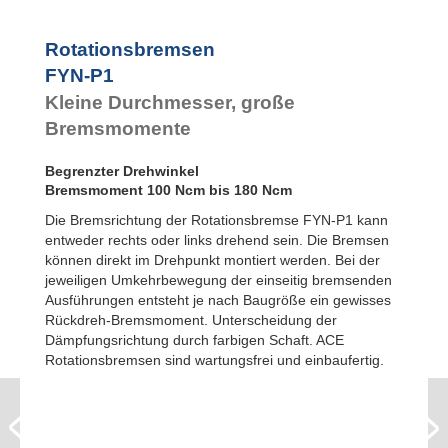
FYN-U1
FYN-S1
Rotationsbremsen
FYT-H1 und FYN-H1
FYN-P1
FYT-LA3 und FYN-LA3
Kleine Durchmesser, große
Bremsmomente
Begrenzter Drehwinkel
Bremsmoment 100 Ncm bis 180 Ncm
Die Bremsrichtung der Rotationsbremse FYN-P1 kann
entweder rechts oder links drehend sein. Die Bremsen
können direkt im Drehpunkt montiert werden. Bei der
jeweiligen Umkehrbewegung der einseitig bremsenden
Ausführungen entsteht je nach Baugröße ein gewisses
Rückdreh-Bremsmoment. Unterscheidung der
Dämpfungsrichtung durch farbigen Schaft. ACE
Rotationsbremsen sind wartungsfrei und einbaufertig.