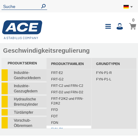
0
Geschwindigkeitsregulierung
PRODUKTSERIEN
PRODUKTFAMILIEN
GRUNDTYPEN
Industrie-
FRT-E2
FYN-P1-R
Gasdruckfedern
FRT-G2
FYN-P1-L
Industrie-
FRT-C2 und FRN-C2
Gaszugfedern
FRT-D2 und FRN-D2
FRT-F2/K2 und FRN-
Hydraulische
F2/K2
Bremszylinder
FFD
Türdämpfer
FDT
Vorschub-
FDN
Ölbremsen
FYN-P1
Rotationsbremsen
FYN-N1