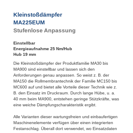
SC²25 bis
SC²190
SC²300 bis
Kleinstoßdämpfer
SC²650
MA225EUM
MA30 bis MA900
PET20 bis
Stufenlose Anpassung
PET27
Einstellbar
Energieaufnahme 25 Nm/Hub
Hub 19 mm
Die Kleinstoßdämpfer der Produktfamilie MA30 bis
MA900 sind einstellbar und lassen sich den
Anforderungen genau anpassen. So weist z. B. der
MA150 die Rollmembrantechnik der Familie MC150 bis
MC600 auf und bietet alle Vorteile dieser Technik wie z.
B. den Einsatz im Druckraum. Durch lange Hübe, u. a.
40 mm beim MA900, entstehen geringe Stützkräfte, was
eine weiche Dämpfungscharakteristik ergibt.
Alle Varianten dieser wartungsfreien und einbaufertigen
Maschinenelemente verfügen über einen integrierten
Festanschlag. Überall dort verwendet, wo Einsatzdaten