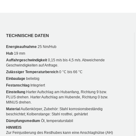
TECHNISCHE DATEN
Energieaufnahme
25 Nm/Hub
Hub
19 mm
Auffahrgeschwindigkeit
0,15 m/s bis 4,5 m/s. Abweichende
Geschwindigkeiten auf Anfrage.
Zulässiger Temperaturbereich
0 °C bis 66 °C
Einbaulage
beliebig
Festanschlag
Integriert
Einstellung
Harter Aufschlag am Hubanfang, Richtung 9 bzw.
PLUS drehen. Harter Aufschlag am Hubende, Richtung 0 bzw.
MINUS drehen.
Material
Außenkörper, Zubehör: Stahl korrosionsbeständig
beschichtet; Kolbenstange: Stahl rostfrei, gehärtet
Dämpfungsmedium
Öl, temperaturstabil
HINWEIS
Zur Feinjustierung des Resthubes kann eine Anschlaghülse (AH)