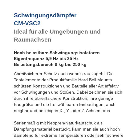
Bubble Mounts
All Attitude
Mounts
Schwingungsdämpfer
Flex Locs
CM-VSC2
Ideal für alle Umgebungen und
Raumachsen
Hoch belastbare Schwingungsisolatoren
Eigenfrequenz 5,9 Hz bis 35 Hz
Belastungsbereich 9 kg bis 250 kg
Abreißsicherer Schutz auch wenn's rau zugeht: Die
Topfelemente der Produktfamilie Hard Bell Mounts
schützen Konstruktionen und Bauteile aller Art effektiv
vor Schwingungen und Stößen. Dabei zeichnen sie sich
durch ihre abreißsichere Konstruktion, ihre geringe
Baugröße und die frei wählbaren Einbaulagen, auch
neigbar und beliebig in X-, Y- oder Z-Achsen, aus.
Serienmäßig mit Neopren/Naturkautschuk als
Dämpfungsmaterial bestückt, kann man sie auch hoch
dämpfend für extreme Temperaturen oder sehr schwere