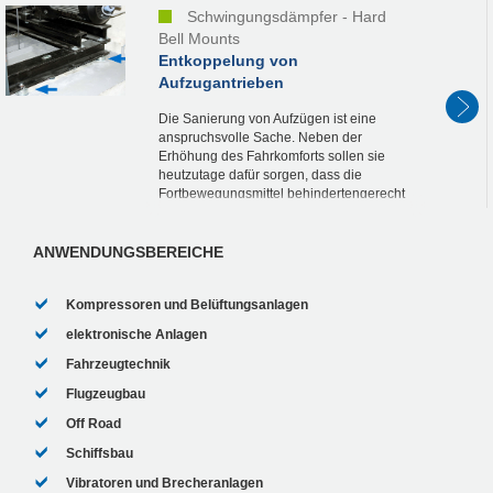
Schwingungsdämpfer - Hard
Bell Mounts
Entkoppelung von
Aufzugantrieben
Die Sanierung von Aufzügen ist eine
anspruchsvolle Sache. Neben der
Erhöhung des Fahrkomforts sollen sie
heutzutage dafür sorgen, dass die
Fortbewegungsmittel behindertengerecht
und leiser sind. Dass dies im vorliegenden
Fall trotz eines im...
ANWENDUNGSBEREICHE
Kompressoren und Belüftungsanlagen
elektronische Anlagen
Fahrzeugtechnik
Flugzeugbau
Off Road
Schiffsbau
Vibratoren und Brecheranlagen