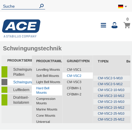
0
Schwingungstechnik
PRODUKTSERIEN
PRODUKTFAMILIEN
GRUNDTYPEN
TYPEN
Bel
Schwingungsisolierende
Levelling Mounts
CM-VSC1
Platten
Soft Bell Mounts
CM-VSC2
CM-VSC2-5-M10
Schwingungsdämpfer
Light Bell Mounts
CM-VSC3
CM-VSC2-5-M12
Hard Bell
CFBMH-1
Luftfedern
CM-VSC2-10-M10
Mounts
CFBMH-2
CM-VSC2-10-M12
Drahtseil-
Compression
CM-VSC2-15-M10
Isolatoren
Mounts
CM-VSC2-15-M12
Marine Mounts
CM-VSC2-25-M10
Cone Mounts
CM-VSC2-25-M12
Universal
CM-VSC2-40-M10
Mounts
CM-VSC2-40-M12