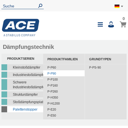
0
Dämpfungstechnik
PRODUKTSERIEN
PRODUKTFAMILIEN
GRUNDTYPEN
Kleinstoßdämpfer
P-P60
P-PS-90
P-P90
Industriestoßdämpfer
P-P100
Schwere
P-P160
Industriestoßdämpfer
P-P260
Strukturdämpfer
P-H350
Stoßdämpfungsplatten
P-H1200
Palettenstopper
P-E20
P-E50
P-E100
P-E600