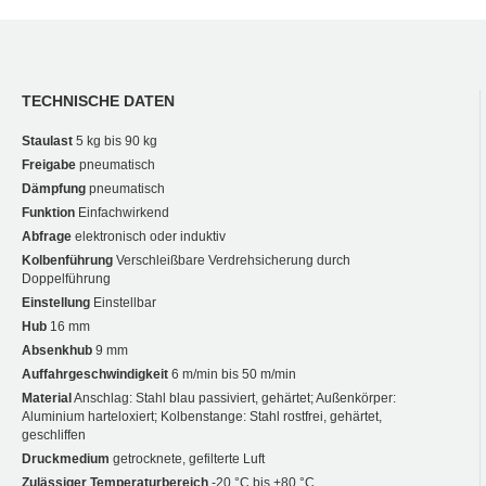
TECHNISCHE DATEN
Staulast
5 kg bis 90 kg
Freigabe
pneumatisch
Dämpfung
pneumatisch
Funktion
Einfachwirkend
Abfrage
elektronisch oder induktiv
Kolbenführung
Verschleißbare Verdrehsicherung durch
Doppelführung
Einstellung
Einstellbar
Hub
16 mm
Absenkhub
9 mm
Auffahrgeschwindigkeit
6 m/min bis 50 m/min
Material
Anschlag: Stahl blau passiviert, gehärtet; Außenkörper:
Aluminium harteloxiert; Kolbenstange: Stahl rostfrei, gehärtet,
geschliffen
Druckmedium
getrocknete, gefilterte Luft
Zulässiger Temperaturbereich
-20 °C bis +80 °C