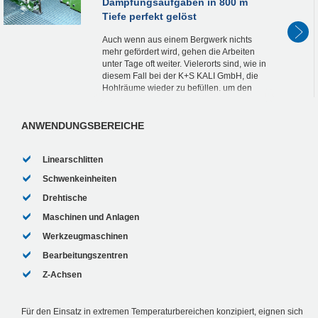
Dämpfungsaufgaben in 800 m
Tiefe perfekt gelöst
Auch wenn aus einem Bergwerk nichts
mehr gefördert wird, gehen die Arbeiten
unter Tage oft weiter. Vielerorts sind, wie in
diesem Fall bei der K+S KALI GmbH, die
Hohlräume wieder zu befüllen, um den
Stand des Grubenbaus auf Dauer zu
sichern....
ANWENDUNGSBEREICHE
Linearschlitten
Schwenkeinheiten
Drehtische
Maschinen und Anlagen
Werkzeugmaschinen
Bearbeitungszentren
Z-Achsen
Für den Einsatz in extremen Temperaturbereichen konzipiert, eignen sich