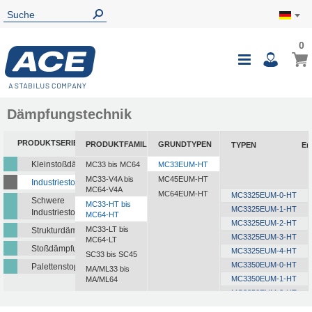
0
Dämpfungstechnik
PRODUKTSERIEN
PRODUKTFAMILIEN
GRUNDTYPEN
TYPEN
En
Kleinstoßdämpfer
MC33 bis MC64
MC33EUM-HT
MC33-V4A bis
MC45EUM-HT
Industriestoßdämpfer
MC64-V4A
MC64EUM-HT
MC3325EUM-0-HT
Schwere
MC33-HT bis
MC3325EUM-1-HT
Industriestoßdämpfer
MC64-HT
MC3325EUM-2-HT
MC33-LT bis
Strukturdämpfer
MC3325EUM-3-HT
MC64-LT
Stoßdämpfungsplatten
MC3325EUM-4-HT
SC33 bis SC45
MC3350EUM-0-HT
Palettenstopper
MA/ML33 bis
MC3350EUM-1-HT
MA/ML64
MC3350EUM-2-HT
MC3350EUM-3-HT