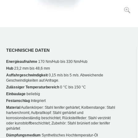
TECHNISCHE DATEN
Energieaufnahme
170 Nm/Hub bis 330 Nm/Hub
Hub
23,2 mm bis 48,6 mm
Auffahrgeschwindigkeit
0,15 m/s bis 5 m/s. Abweichende
Geschwindigkeiten auf Anfrage.
Zulässiger Temperaturbereich
0 °C bis 150 °C
Einbaulage
beliebig
Festanschlag
Integriert
Material
Außenkörper: Stahl tenifer gehärtet; Kolbenstange: Stahl
hartverchromt; Aufprallkopf: Stahl gehärtet und
korrosionsbeständig beschichtet; Rückstellfeder: Stahl verzinkt
oder kunststoffbeschichtet; Zubehör: Stahl brüniert oder tenifer
gehärtet
Dämpfungsmedium
Synthetisches Hochtemperatur-Öl