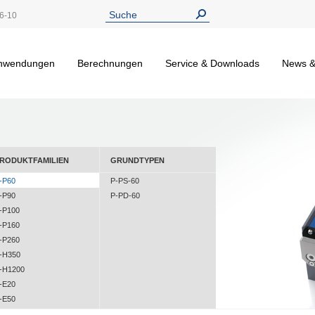
6-10
nwendungen
Berechnungen
Service & Downloads
News &
RODUKTFAMILIEN
GRUNDTYPEN
-P60
P-PS-60
-P90
P-PD-60
-P100
-P160
-P260
-H350
-H1200
-E20
-E50
-E100