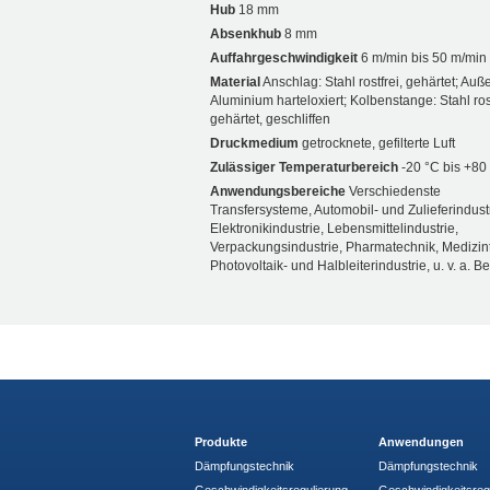
Hub
18 mm
Absenkhub
8 mm
Auffahrgeschwindigkeit
6 m/min bis 50 m/min
Material
Anschlag: Stahl rostfrei, gehärtet; Auß
Aluminium harteloxiert; Kolbenstange: Stahl rost
gehärtet, geschliffen
Druckmedium
getrocknete, gefilterte Luft
Zulässiger Temperaturbereich
-20 °C bis +80
Anwendungsbereiche
Verschiedenste
Transfersysteme, Automobil- und Zulieferindustr
Elektronikindustrie, Lebensmittelindustrie,
Verpackungsindustrie, Pharmatechnik, Medizin
Photovoltaik- und Halbleiterindustrie, u. v. a. B
Produkte
Anwendungen
Dämpfungstechnik
Dämpfungstechnik