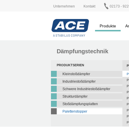
Unternehmen
Kontakt
02173 - 922
Produkte
A
Dämpfungstechnik
PRODUKTSERIEN
P
Kleinstoßdämpfer
P
P
Industriestoßdämpfer
P
Schwere Industriestoßdämpfer
P
Strukturdämpfer
P
Stoßdämpfungsplatten
P
P
Palettenstopper
P
P
P