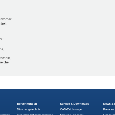
enkörper:
frei,
 °C
ie,
technik,
ereiche
Berechnungen
Service & Downloads
News & 
Dämpfungstechnik
CAD-Zeichnungen
Pressea