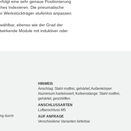
erfolgt eine sehr genaue Positionierung
ches Indexieren. Die pneumatische
r Werkstückträger stufenlos anpassen.
i wählbar, ebenso wie der Grad der
twirkende Module mit induktiver oder
HINWEIS
Anschlag: Stahl rostfrei, gehärtet; Außenkörper:
Aluminium harteloxiert; Kolbenstange: Stahl rostfrei,
gehärtet, geschliffen
ANSCHLUSSARTEN
Luftanschluss M5
ng durch
AUF ANFRAGE
Verschiedene Varianten lieferbar