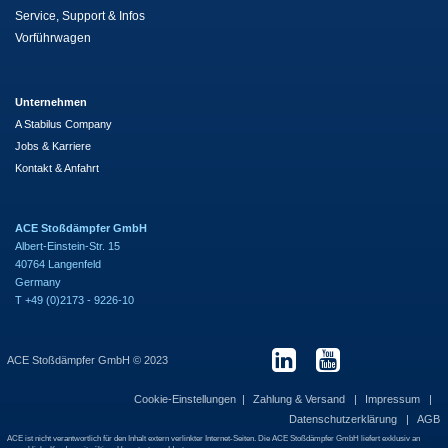
Service, Support & Infos
Vorführwagen
Unternehmen
A Stabilus Company
Jobs & Karriere
Kontakt & Anfahrt
ACE Stoßdämpfer GmbH
Albert-Einstein-Str. 15
40764 Langenfeld
Germany
T +49 (0)2173 - 9226-10
ACE Stoßdämpfer GmbH © 2023
Cookie-Einstellungen
Zahlung & Versand
Impressum
Datenschutzerklärung
AGB
ACE ist nicht verantwortlich für den Inhalt extern verlinkter Internet-Seiten. Die ACE Stoßdämpfer GmbH liefert exklusiv an