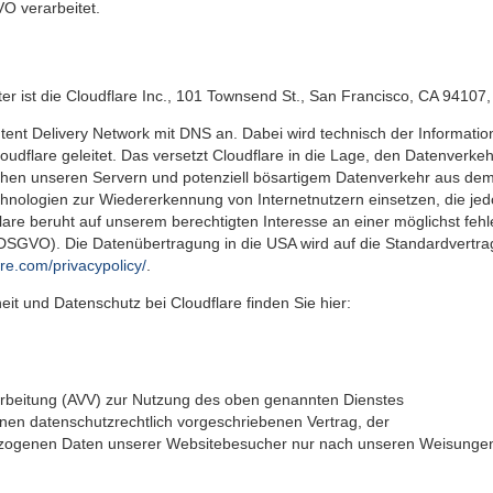
O verarbeitet.
ter ist die Cloudflare Inc., 101 Townsend St., San Francisco, CA 94107
Content Delivery Network mit DNS an. Dabei wird technisch der Informat
udflare geleitet. Das versetzt Cloudflare in die Lage, den Datenverk
schen unseren Servern und potenziell bösartigem Datenverkehr aus dem 
chnologien zur Wiedererkennung von Internetnutzern einsetzen, die je
re beruht auf unserem berechtigten Interesse an einer möglichst fehle
f DSGVO). Die Datenübertragung in die USA wird auf die Standardvertr
are.com/privacypolicy/
.
t und Datenschutz bei Cloudflare finden Sie hier:
arbeitung (AVV) zur Nutzung des oben genannten Dienstes
inen datenschutzrechtlich vorgeschriebenen Vertrag, der
bezogenen Daten unserer Websitebesucher nur nach unseren Weisunge