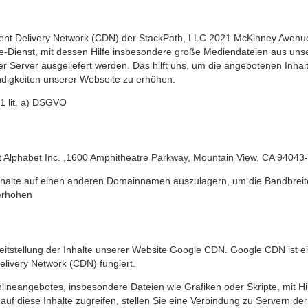
ent Delivery Network (CDN) der StackPath, LLC 2021 McKinney Avenue,
e-Dienst, mit dessen Hilfe insbesondere große Mediendateien aus uns
er Server ausgeliefert werden. Das hilft uns, um die angebotenen Inha
ndigkeiten unserer Webseite zu erhöhen.
 1 lit. a) DSGVO
 ist Alphabet Inc. ,1600 Amphitheatre Parkway, Mountain View, CA 9404
nhalte auf einen anderen Domainnamen auszulagern, um die Bandbreit
erhöhen
stellung der Inhalte unserer Website Google CDN. Google CDN ist ein
elivery Network (CDN) fungiert.
ineangebotes, insbesondere Dateien wie Grafiken oder Skripte, mit Hilfe
 auf diese Inhalte zugreifen, stellen Sie eine Verbindung zu Servern d