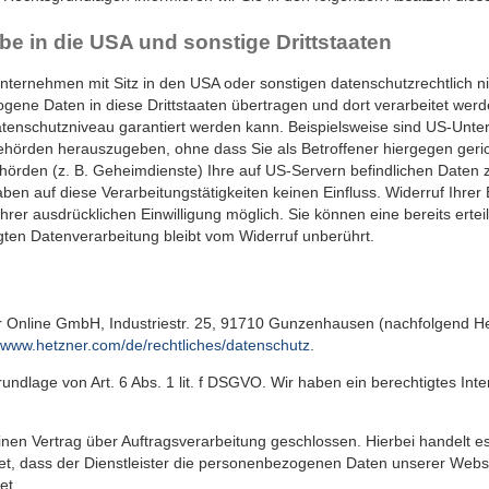
be in die USA und sonstige Drittstaaten
ernehmen mit Sitz in den USA oder sonstigen datenschutzrechtlich nic
gene Daten in diese Drittstaaten übertragen und dort verarbeitet werd
tenschutzniveau garantiert werden kann. Beispielsweise sind US-Unte
örden herauszugeben, ohne dass Sie als Betroffener hiergegen geric
hörden (z. B. Geheimdienste) Ihre auf US-Servern befindlichen Daten
en auf diese Verarbeitungstätigkeiten keinen Einfluss. Widerruf Ihrer 
er ausdrücklichen Einwilligung möglich. Sie können eine bereits erteilt
gten Datenverarbeitung bleibt vom Widerruf unberührt.
r Online GmbH, Industriestr. 25, 91710 Gunzenhausen (nachfolgend He
//www.hetzner.com/de/rechtliches/datenschutz
.
ndlage von Art. 6 Abs. 1 lit. f DSGVO. Wir haben ein berechtigtes Int
en Vertrag über Auftragsverarbeitung geschlossen. Hierbei handelt es
tet, dass der Dienstleister die personenbezogenen Daten unserer We
et.