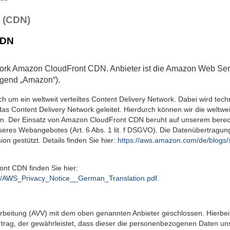
s (CDN)
CDN
work Amazon CloudFront CDN. Anbieter ist die Amazon Web S
lgend „Amazon“).
 um ein weltweit verteiltes Content Delivery Network. Dabei wird tech
s Content Delivery Network geleitet. Hierdurch können wir die weltwei
en. Der Einsatz von Amazon CloudFront CDN beruht auf unserem berech
nseres Webangebotes (Art. 6 Abs. 1 lit. f DSGVO). Die Datenübertragung
n gestützt. Details finden Sie hier:
https://aws.amazon.com/de/blogs/
nt CDN finden Sie hier:
licy/AWS_Privacy_Notice__German_Translation.pdf
.
arbeitung (AVV) mit dem oben genannten Anbieter geschlossen. Hierbei
rtrag, der gewährleistet, dass dieser die personenbezogenen Daten u