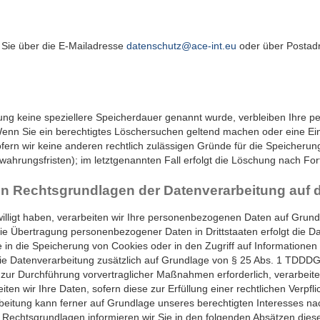
Sie über die E-Mailadresse
datenschutz@ace-int.eu
oder über Postadr
ung keine speziellere Speicherdauer genannt wurde, verbleiben Ihre 
 Wenn Sie ein berechtigtes Löschersuchen geltend machen oder eine Ei
ofern wir keine anderen rechtlich zulässigen Gründe für die Speiche
ewahrungsfristen); im letztgenannten Fall erfolgt die Löschung nach For
en Rechtsgrundlagen der Datenverarbeitung auf 
illigt haben, verarbeiten wir Ihre personenbezogenen Daten auf Grundl
n die Übertragung personenbezogener Daten in Drittstaaten erfolgt die
e in die Speicherung von Cookies oder in den Zugriff auf Informationen i
 die Datenverarbeitung zusätzlich auf Grundlage von § 25 Abs. 1 TDDDG. 
 zur Durchführung vorvertraglicher Maßnahmen erforderlich, verarbeite
ten wir Ihre Daten, sofern diese zur Erfüllung einer rechtlichen Verpfl
rbeitung kann ferner auf Grundlage unseres berechtigten Interesses nach
en Rechtsgrundlagen informieren wir Sie in den folgenden Absätzen die