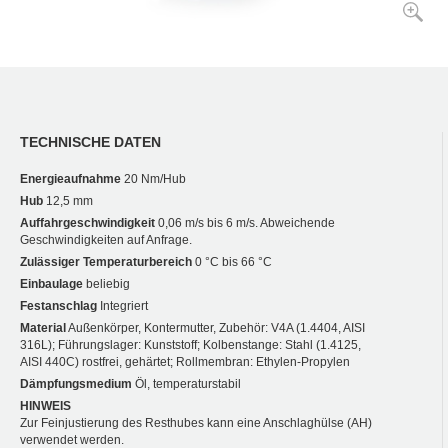
TECHNISCHE DATEN
Energieaufnahme
20 Nm/Hub
Hub
12,5 mm
Auffahrgeschwindigkeit
0,06 m/s bis 6 m/s. Abweichende
Geschwindigkeiten auf Anfrage.
Zulässiger Temperaturbereich
0 °C bis 66 °C
Einbaulage
beliebig
Festanschlag
Integriert
Material
Außenkörper, Kontermutter, Zubehör: V4A (1.4404, AISI
316L); Führungslager: Kunststoff; Kolbenstange: Stahl (1.4125,
AISI 440C) rostfrei, gehärtet; Rollmembran: Ethylen-Propylen
Dämpfungsmedium
Öl, temperaturstabil
HINWEIS
Zur Feinjustierung des Resthubes kann eine Anschlaghülse (AH)
verwendet werden.