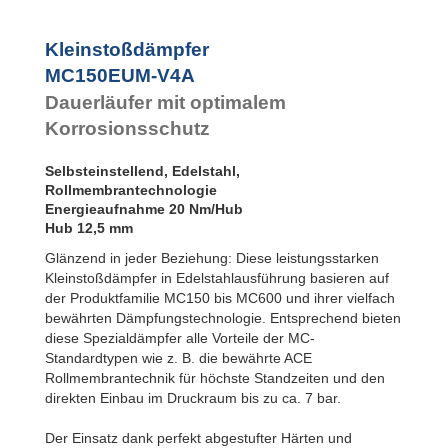
SC²25 bis
SC²190
SC²300 bis
Kleinstoßdämpfer
SC²650
MC150EUM-V4A
MA30 bis MA900
PET20 bis
Dauerläufer mit optimalem
PET27
Korrosionsschutz
Selbsteinstellend, Edelstahl,
Rollmembrantechnologie
Energieaufnahme 20 Nm/Hub
Hub 12,5 mm
Glänzend in jeder Beziehung: Diese leistungsstarken
Kleinstoßdämpfer in Edelstahlausführung basieren auf
der Produktfamilie MC150 bis MC600 und ihrer vielfach
bewährten Dämpfungstechnologie. Entsprechend bieten
diese Spezialdämpfer alle Vorteile der MC-
Standardtypen wie z. B. die bewährte ACE
Rollmembrantechnik für höchste Standzeiten und den
direkten Einbau im Druckraum bis zu ca. 7 bar.
Der Einsatz dank perfekt abgestufter Härten und