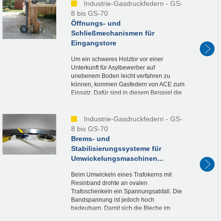
Industrie-Gasdruckfedern - GS-
8 bis GS-70
Öffnungs- und
Schließmechanismen für
Eingangstore
Um ein schweres Holztor vor einer
Unterkunft für Asylbewerber auf
unebenem Boden leicht verfahren zu
können, kommen Gasfedern von ACE zum
Einsatz. Dafür sind in diesem Beispiel die
Gasdruckfedern GS-40 in die aus Metall
gefertigten Stützen der...
Industrie-Gasdruckfedern - GS-
8 bis GS-70
Brems- und
Stabilisierungssysteme für
Umwickelungsmaschinen...
Beim Umwickeln eines Trafokerns mit
Resinband drohte an ovalen
Trafoschenkeln ein Spannungsabfall. Die
Bandspannung ist jedoch hoch
bedeutsam. Damit sich die Bleche im
Trafo beim Aufrichten in die Vertikale