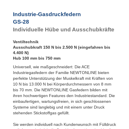
GS-28-600
600
GS-28-650
650
Industrie-Gasdruckfedern
GS-28-700
700
GS-28
GS-28-750
750
Individuelle Hübe und Ausschubkräfte
Ventiltechnik
Ausschubkraft 150 N bis 2.500 N (eingefahren bis
4.400 N)
Hub 100 mm bis 750 mm
Universell, wie maßgeschneidert: Die ACE
Industriegasfedern der Familie NEWTONLINE bieten
perfekte Unterstützung der Muskelkraft mit Kräften von
10 N bis 13.000 N bei Körperdurchmessern von 8 mm
bis 70 mm. Die NEWTONLINE Gasfedern bilden mit
ihren hochwertigen Features den Industriestandard. Die
einbaufertigen, wartungsfreien, in sich geschlossenen
Systeme sind langlebig und mit einem unter Druck
stehenden Stickstoffgas gefüllt.
Sie werden individuell nach Kundenwunsch mit Fülldruck