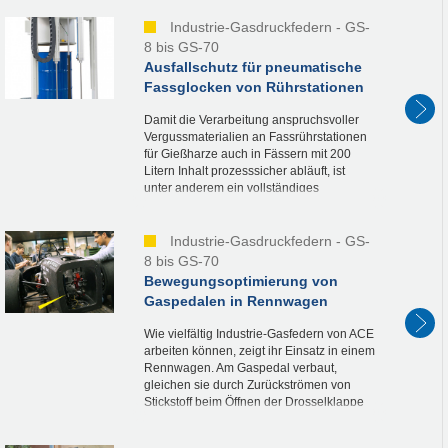
Industrie-Gasdruckfedern - GS-
8 bis GS-70
Ausfallschutz für pneumatische
Fassglocken von Rührstationen
Damit die Verarbeitung anspruchsvoller
Vergussmaterialien an Fassrührstationen
für Gießharze auch in Fässern mit 200
Litern Inhalt prozesssicher abläuft, ist
unter anderem ein vollständiges
Abdichten der Behälter nötig. In diesem
Einsatzfall fährt...
Industrie-Gasdruckfedern - GS-
8 bis GS-70
Bewegungsoptimierung von
Gaspedalen in Rennwagen
Wie vielfältig Industrie-Gasfedern von ACE
arbeiten können, zeigt ihr Einsatz in einem
Rennwagen. Am Gaspedal verbaut,
gleichen sie durch Zurückströmen von
Stickstoff beim Öffnen der Drosselklappe
störende Bewegungen des Pedals aus.
Dies...