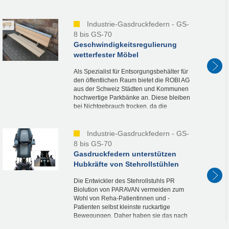
leichtgängig und sicher wie möglich zu
gestalten,...
Industrie-Gasdruckfedern - GS-
8 bis GS-70
Geschwindigkeitsregulierung
wetterfester Möbel
Als Spezialist für Entsorgungsbehälter für
den öffentlichen Raum bietet die ROBI AG
aus der Schweiz Städten und Kommunen
hochwertige Parkbänke an. Diese bleiben
bei Nichtgebrauch trocken, da die
Sitzflächen automatisch hochklappen. Für
diese...
Industrie-Gasdruckfedern - GS-
8 bis GS-70
Gasdruckfedern unterstützen
Hubkräfte von Stehrollstühlen
Die Entwickler des Stehrollstuhls PR
Biolution von PARAVAN vermeiden zum
Wohl von Reha-Patientinnen und -
Patienten selbst kleinste ruckartige
Bewegungen. Daher haben sie das nach
den strengen Richtlinien der