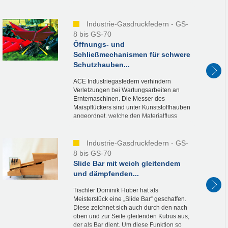
erleichtern sie der Besatzung den
schnellen Ein- und Ausstieg und...
Industrie-Gasdruckfedern - GS-
8 bis GS-70
Öffnungs- und
Schließmechanismen für schwere
Schutzhauben...
ACE Industriegasfedern verhindern
Verletzungen bei Wartungsarbeiten an
Erntemaschinen. Die Messer des
Maispflückers sind unter Kunststoffhauben
angeordnet, welche den Materialfluss
innerhalb der Maschine gewährleisten.
Für deren Wartung müssen die...
Industrie-Gasdruckfedern - GS-
8 bis GS-70
Slide Bar mit weich gleitendem
und dämpfenden...
Tischler Dominik Huber hat als
Meisterstück eine „Slide Bar“ geschaffen.
Diese zeichnet sich auch durch den nach
oben und zur Seite gleitenden Kubus aus,
der als Bar dient. Um diese Funktion so