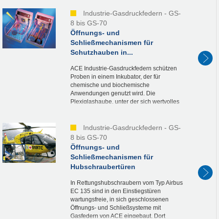
Das einzigartige Design...
Industrie-Gasdruckfedern - GS-
8 bis GS-70
Öffnungs- und
Schließmechanismen für
Schutzhauben in...
ACE Industrie-Gasdruckfedern schützen
Proben in einem Inkubator, der für
chemische und biochemische
Anwendungen genutzt wird. Die
Plexiglashaube, unter der sich wertvolles
Laborgut befindet, wird von zwei
wartungsfreien, einbaufertigen...
Industrie-Gasdruckfedern - GS-
8 bis GS-70
Öffnungs- und
Schließmechanismen für
Hubschraubertüren
In Rettungshubschraubern vom Typ Airbus
EC 135 sind in den Einstiegstüren
wartungsfreie, in sich geschlossenen
Öffnungs- und Schließsysteme mit
Gasfedern von ACE eingebaut. Dort