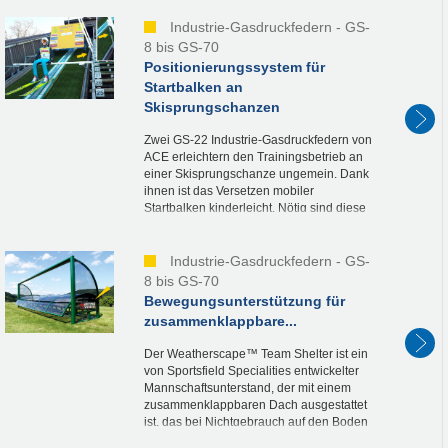
keinen Millimeter verschieben, kommt
ein...
Industrie-Gasdruckfedern - GS-
8 bis GS-70
Positionierungssystem für
Startbalken an
Skisprungschanzen
Zwei GS-22 Industrie-Gasdruckfedern von
ACE erleichtern den Trainingsbetrieb an
einer Skisprungschanze ungemein. Dank
ihnen ist das Versetzen mobiler
Startbalken kinderleicht. Nötig sind diese
Startbalken am Anlaufturm der Schanze,
um die durch...
Industrie-Gasdruckfedern - GS-
8 bis GS-70
Bewegungsunterstützung für
zusammenklappbare...
Der Weatherscape™ Team Shelter ist ein
von Sportsfield Specialities entwickelter
Mannschaftsunterstand, der mit einem
zusammenklappbaren Dach ausgestattet
ist, das bei Nichtgebrauch auf den Boden
abgesenkt werden kann.