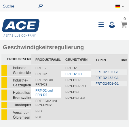
0
Geschwindigkeitsregulierung
PRODUKTSERIEN
PRODUKTFAMILIEN
GRUNDTYPEN
TYPEN
Brem
Industrie-
FRT-E2
FRT-D2
FRT-D2-102-G1
Gasdruckfedern
FRT-G2
FRT-D2-G1
FRT-D2-152-G1
Industrie-
FRT-C2 und
FRN-D2-R
FRT-D2-501-G1
FRN-C2
Gaszugfedern
FRN-D2-R-G1
FRT-D2 und
FRN-D2-L
Hydraulische
FRN-D2
Bremszylinder
FRN-D2-L-G1
FRT-F2/K2 und
Türdämpfer
FRN-F2/K2
FFD
Vorschub-
Ölbremsen
FDT
FDN
Rotationsbremsen