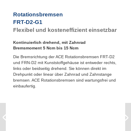
FYN-P1
FYN-N1
FYN-U1
Rotationsbremsen
FYN-S1
FRT-D2-G1
FYT-H1 und
Flexibel und kosteneffizient einsetzbar
FYN-H1
FYT-LA3 und
FYN-LA3
Kontinuierlich drehend, mit Zahnrad
Bremsmoment 5 Ncm bis 15 Ncm
Die Bremsrichtung der ACE Rotationsbremsen FRT-D2
und FRN-D2 mit Kunststoffgehäuse ist entweder rechts,
links oder beidseitig drehend. Sie können direkt im
Drehpunkt oder linear über Zahnrad und Zahnstange
bremsen. ACE Rotationsbremsen sind wartungsfrei und
einbaufertig.