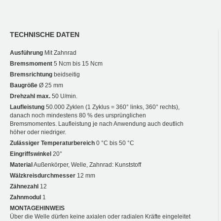
TECHNISCHE DATEN
Ausführung
Mit Zahnrad
Bremsmoment
5 Ncm bis 15 Ncm
Bremsrichtung
beidseitig
Baugröße
Ø 25 mm
Drehzahl max.
50 U/min.
Laufleistung
50.000 Zyklen (1 Zyklus = 360° links, 360° rechts),
danach noch mindestens 80 % des ursprünglichen
Bremsmomentes. Laufleistung je nach Anwendung auch deutlich
höher oder niedriger.
Zulässiger Temperaturbereich
0 °C bis 50 °C
Eingriffswinkel
20°
Material
Außenkörper, Welle, Zahnrad: Kunststoff
Wälzkreisdurchmesser
12 mm
Zähnezahl
12
Zahnmodul
1
MONTAGEHINWEIS
Über die Welle dürfen keine axialen oder radialen Kräfte eingeleitet