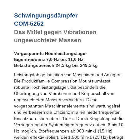
Bubble Mounts
All Attitude
Mounts
Schwingungsdämpfer
Flex Locs
COM-5252
Das Mittel gegen Vibrationen
ungewuchteter Massen
Vorgespannte Hochleistungslager
Eigenfrequenz 7,0 Hz bis 11,0 Hz
Belastungsbereich 24,5 kg bis 249,5 kg
Leistungsfähige Isolation von Maschinen und Anlagen:
Die Produktfamilie Compression Mounts umfasst
robuste Hochleistungslager, die besonders die
Übertragung von Vibrationen und Körperschall von
ungewuchteten Massen verhindern. Diese
vorgespannten Maschinenelemente sind wartungsfrei
und verbessern die Effizienz in allen niederfrequenten
Einsatzbereichen ab rd. 15 Hz. Durch Koppelung ist die
Verringerung der Systemeigenfrequenz auf ca. 6 bis 10
Hz möglich. Störfrequenzen ab 900 min-1 (15 Hz)
werden effektiv isoliert. Bei 1.500 min-1 (25 Hz) beträgt