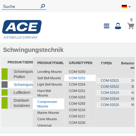
0
Schwingungstechnik
PRODUKTSERIEN
PRODUKTFAMILIEN
GRUNDTYPEN
TYPEN
Belastun
min
Schwingungsisolierende
Levelling Mounts
COM-5250
k
Platten
Soft Bell Mounts
COM-5252
COM-52521
24,
Schwingungsdämpfer
Light Bell Mounts
COM-5254
COM-52522
30,
Hard Bell
COM-5251
Luftfedern
COM-52523
43,
Mounts
COM-5253
COM-52524
69,
Drahtseil-
Compression
COM-5255
COM-52525
99,
Isolatoren
Mounts
COM-5216
Marine Mounts
COM-5217
Cone Mounts
COM-5256
Universal
COM-5257
Mounts
CF-2