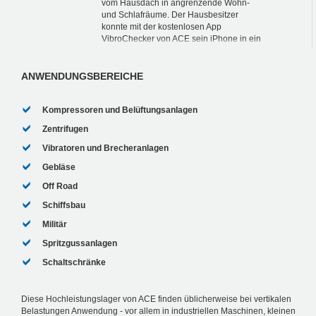
vom Hausdach in angrenzende Wohn-
und Schlafräume. Der Hausbesitzer
konnte mit der kostenlosen App
VibroChecker von ACE sein iPhone in ein
Messgerät umfunktionieren und dank
anschließender Online-Auswahl...
ANWENDUNGSBEREICHE
Kompressoren und Belüftungsanlagen
Zentrifugen
Vibratoren und Brecheranlagen
Gebläse
Off Road
Schiffsbau
Militär
Spritzgussanlagen
Schaltschränke
Diese Hochleistungslager von ACE finden üblicherweise bei vertikalen
Belastungen Anwendung - vor allem in industriellen Maschinen, kleinen