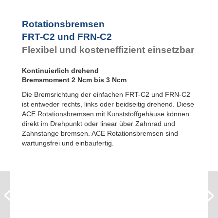
FYN-U1
FYN-S1
Rotationsbremsen
FYT-H1 und FYN-H1
FRT-C2 und FRN-C2
FYT-LA3 und FYN-LA3
Flexibel und kosteneffizient einsetzbar
Kontinuierlich drehend
Bremsmoment 2 Ncm bis 3 Ncm
Die Bremsrichtung der einfachen FRT-C2 und FRN-C2
ist entweder rechts, links oder beidseitig drehend. Diese
ACE Rotationsbremsen mit Kunststoffgehäuse können
direkt im Drehpunkt oder linear über Zahnrad und
Zahnstange bremsen. ACE Rotationsbremsen sind
wartungsfrei und einbaufertig.