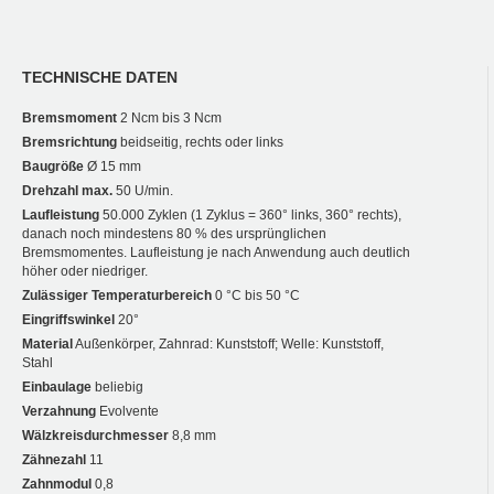
TECHNISCHE DATEN
Bremsmoment
2 Ncm bis 3 Ncm
Bremsrichtung
beidseitig, rechts oder links
Baugröße
Ø 15 mm
Drehzahl max.
50 U/min.
Laufleistung
50.000 Zyklen (1 Zyklus = 360° links, 360° rechts),
danach noch mindestens 80 % des ursprünglichen
Bremsmomentes. Laufleistung je nach Anwendung auch deutlich
höher oder niedriger.
Zulässiger Temperaturbereich
0 °C bis 50 °C
Eingriffswinkel
20°
Material
Außenkörper, Zahnrad: Kunststoff; Welle: Kunststoff,
Stahl
Einbaulage
beliebig
Verzahnung
Evolvente
Wälzkreisdurchmesser
8,8 mm
Zähnezahl
11
Zahnmodul
0,8