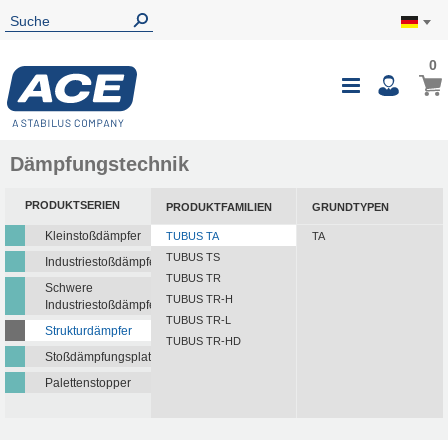
0
Dämpfungstechnik
PRODUKTSERIEN
PRODUKTFAMILIEN
GRUNDTYPEN
Kleinstoßdämpfer
TUBUS TA
TA
TUBUS TS
Industriestoßdämpfer
TUBUS TR
Schwere
TUBUS TR-H
Industriestoßdämpfer
TUBUS TR-L
Strukturdämpfer
TUBUS TR-HD
Stoßdämpfungsplatten
Palettenstopper