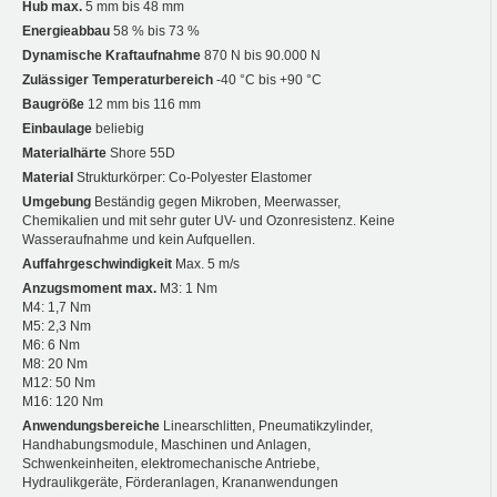
Hub max.
5 mm bis 48 mm
Energieabbau
58 % bis 73 %
Dynamische Kraftaufnahme
870 N bis 90.000 N
Zulässiger Temperaturbereich
-40 °C bis +90 °C
Baugröße
12 mm bis 116 mm
Einbaulage
beliebig
Materialhärte
Shore 55D
Material
Strukturkörper: Co-Polyester Elastomer
Umgebung
Beständig gegen Mikroben, Meerwasser,
Chemikalien und mit sehr guter UV- und Ozonresistenz. Keine
Wasseraufnahme und kein Aufquellen.
Auffahrgeschwindigkeit
Max. 5 m/s
Anzugsmoment max.
M3: 1 Nm
M4: 1,7 Nm
M5: 2,3 Nm
M6: 6 Nm
M8: 20 Nm
M12: 50 Nm
M16: 120 Nm
Anwendungsbereiche
Linearschlitten, Pneumatikzylinder,
Handhabungsmodule, Maschinen und Anlagen,
Schwenkeinheiten, elektromechanische Antriebe,
Hydraulikgeräte, Förderanlagen, Krananwendungen