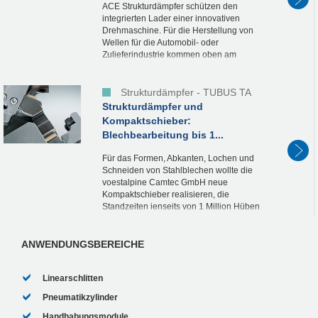
ACE Strukturdämpfer schützen den
integrierten Lader einer innovativen
Drehmaschine. Für die Herstellung von
Wellen für die Automobil- oder
Zulieferindustrie kommen oben am
internen Lader TUBUS Strukturdämpfer
von ACE zum Einsatz. Sie schützen die...
Strukturdämpfer - TUBUS TA
Strukturdämpfer und
Kompaktschieber:
Blechbearbeitung bis 1...
Für das Formen, Abkanten, Lochen und
Schneiden von Stahlblechen wollte die
voestalpine Camtec GmbH neue
Kompaktschieber realisieren, die
Standzeiten jenseits von 1 Million Hüben
erreichen. Gesucht wurden kompakte
Dämpfer, die in das Werkzeug...
ANWENDUNGSBEREICHE
Linearschlitten
Pneumatikzylinder
Handhabungsmodule