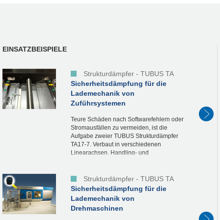
EINSATZBEISPIELE
Strukturdämpfer - TUBUS TA
Sicherheitsdämpfung für die
Lademechanik von
Zuführsystemen
Teure Schäden nach Softwarefehlern oder
Stromausfällen zu vermeiden, ist die
Aufgabe zweier TUBUS Strukturdämpfer
TA17-7. Verbaut in verschiedenen
Linearachsen, Handling- und
Zuführsystemen, sorgen sie dafür, dass es
zu keinem unkontrollierten...
Strukturdämpfer - TUBUS TA
Sicherheitsdämpfung für die
Lademechanik von
Drehmaschinen