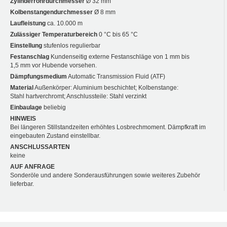
Zylinderrohrdurchmesser
Ø 32 mm
Kolbenstangendurchmesser
Ø 8 mm
Laufleistung
ca. 10.000 m
Zulässiger Temperaturbereich
0 °C bis 65 °C
Einstellung
stufenlos regulierbar
Festanschlag
Kundenseitig externe Festanschläge von 1 mm bis
1,5 mm vor Hubende vorsehen.
Dämpfungsmedium
Automatic Transmission Fluid (ATF)
Material
Außenkörper: Aluminium beschichtet; Kolbenstange:
Stahl hartverchromt; Anschlussteile: Stahl verzinkt
Einbaulage
beliebig
HINWEIS
Bei längeren Stillstandzeiten erhöhtes Losbrechmoment. Dämpfkraft im
eingebauten Zustand einstellbar.
ANSCHLUSSARTEN
keine
AUF ANFRAGE
Sonderöle und andere Sonderausführungen sowie weiteres Zubehör
lieferbar.