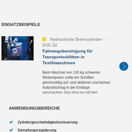
EINSATZBEISPIELE
Hydraulische Bremszylinder -
DVC-32
Fahrwegsberuhigung für
Transportschlitten in
Textilmaschinen
Beim Wechsel von 130 kg schweren
Wickelspulen sollte ein Schlitten
gleichmäßig auf- und abfahren und keinen
Aufprallschlag in der Endlage
verursachen. Das ging nur mit den
hydraulischen Bremszylindern DVC-32
von ACE. Wartungsfrei, einbaufertig und...
ANWENDUNGSBEREICHE
Zylindergeschwindigkeitssteuerung
Dämpfungsregulierung