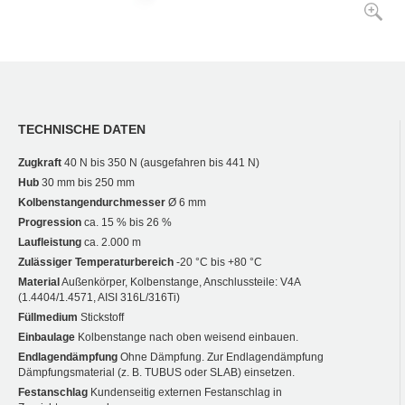
TECHNISCHE DATEN
Zugkraft
40 N bis 350 N (ausgefahren bis 441 N)
Hub
30 mm bis 250 mm
Kolbenstangendurchmesser
Ø 6 mm
Progression
ca. 15 % bis 26 %
Laufleistung
ca. 2.000 m
Zulässiger Temperaturbereich
-20 °C bis +80 °C
Material
Außenkörper, Kolbenstange, Anschlussteile: V4A
(1.4404/1.4571, AISI 316L/316Ti)
Füllmedium
Stickstoff
Einbaulage
Kolbenstange nach oben weisend einbauen.
Endlagendämpfung
Ohne Dämpfung. Zur Endlagendämpfung
Dämpfungsmaterial (z. B. TUBUS oder SLAB) einsetzen.
Festanschlag
Kundenseitig externen Festanschlag in