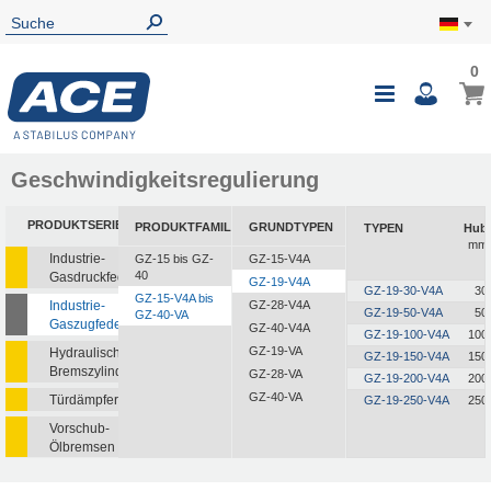
0
Geschwindigkeitsregulierung
PRODUKTSERIEN
PRODUKTFAMILIEN
GRUNDTYPEN
TYPEN
Hub
mm
Industrie-
GZ-15 bis GZ-
GZ-15-V4A
40
Gasdruckfedern
GZ-19-V4A
GZ-19-30-V4A
30
GZ-15-V4A bis
Industrie-
GZ-28-V4A
GZ-19-50-V4A
50
GZ-40-VA
Gaszugfedern
GZ-40-V4A
GZ-19-100-V4A
100
GZ-19-VA
Hydraulische
GZ-19-150-V4A
150
Bremszylinder
GZ-28-VA
GZ-19-200-V4A
200
GZ-40-VA
Türdämpfer
GZ-19-250-V4A
250
Vorschub-
Ölbremsen
Rotationsbremsen