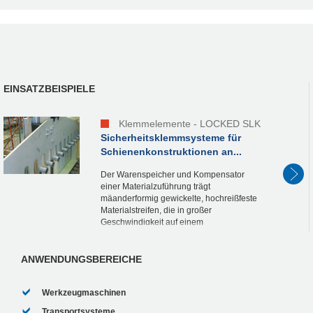
EINSATZBEISPIELE
Klemmelemente - LOCKED SLK
Sicherheitsklemmsysteme für
Schienenkonstruktionen an...
Der Warenspeicher und Kompensator
einer Materialzuführung trägt
mäanderformig gewickelte, hochreißfeste
Materialstreifen, die in großer
Geschwindigkeit auf einem
Schienensystem einer
Reifenaufbaumaschine zugeführt werden.
Um Schaden von der...
ANWENDUNGSBEREICHE
Werkzeugmaschinen
Transportsysteme