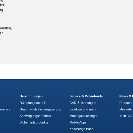
ig
tet;
ig
heiten,
r,
,
Berechnungen
Service & Downloads
News & 
Dämpfungstechnik
CAD-Zeichnungen
Pressea
ulierung
Geschwindigkeitsregulierung
Kataloge und mehr
Messete
Schwingungsstechnik
Montageanleitungen
INNOVAC
Sicherheitsprodukte
Mobile Apps
Knowledge Base