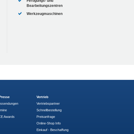
Fertigungs- und
Bearbeitungszentren
Werkzeugmaschinen
Presse
Vertrieb
ussendungen
Vertriebspartner
rmine
Schnellbestellung
E Awards
Preisanfrage
Online-Shop Info
Einkauf - Beschaffung