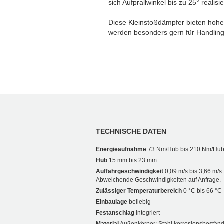
sich Aufprallwinkel bis zu 25° realisi
Diese Kleinstoßdämpfer bieten hohe
werden besonders gern für Handlin
TECHNISCHE DATEN
Energieaufnahme
73 Nm/Hub bis 210 Nm/Hu
Hub
15 mm bis 23 mm
Auffahrgeschwindigkeit
0,09 m/s bis 3,66 m/s.
Abweichende Geschwindigkeiten auf Anfrage.
Zulässiger Temperaturbereich
0 °C bis 66 °C
Einbaulage
beliebig
Festanschlag
Integriert