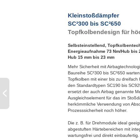
P
Kleinstoßdämpfer
SC²300 bis SC²650
Topfkolbendesign für h
Selbsteinstellend, Topfkolbentec
Energieaufnahme 73 Nm/Hub bis
Hub 15 mm bis 23 mm
Mehr Sicherheit mit Airbagtechnologi
Baureihe SC²300 bis SC²650 warten 
Topfkolben mit einer bis zu dreifa
den Standardtypen SC190 bis SC925
ersetzt der auch Airbag genannte M
Ausgleichselement für das im Stoßdä
herkömmliche Verwendung von Absor
Prozesssicherheit noch höher.
Die z. B. für Drehmodule ideal geei
abgestuften Härtebereichen mit inte
wartungsfrei und direkt einbaufertig