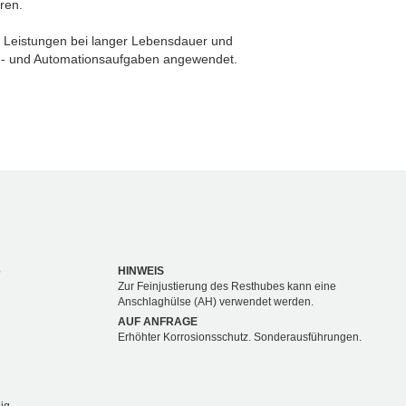
eren.
 Leistungen bei langer Lebensdauer und
g- und Automationsaufgaben angewendet.
b
HINWEIS
Zur Feinjustierung des Resthubes kann eine
Anschlaghülse (AH) verwendet werden.
AUF ANFRAGE
Erhöhter Korrosionsschutz. Sonderausführungen.