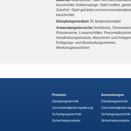
Material
Außenkörper: Stahl korrosionsbeständ
beschichtet; Kolbenstange: Stahl rostfrei, gehär
Zubehör: Stahl gehärtet und korrosionsbeständ
beschichtet
Dämpfungsmedium
Öl, temperaturstabil
Anwendungsbereiche
Drehtische, Schwenkein
Roboterarme, Linearschlitten, Pneumatikzylinde
Handhabungsmodule, Maschinen und Anlagen
Fertigungs- und Bearbeitungszentren,
Werkzeugmaschinen
Produkte
Anwendungen
Dämpfungstechnik
Dämpfungstechnik
Geschwindigkeitsregulierung
Geschwindigkeitsreg
Schwingungstechnik
Schwingungstechnik
Sicherheitsprodukte
Sicherheitsprodukte