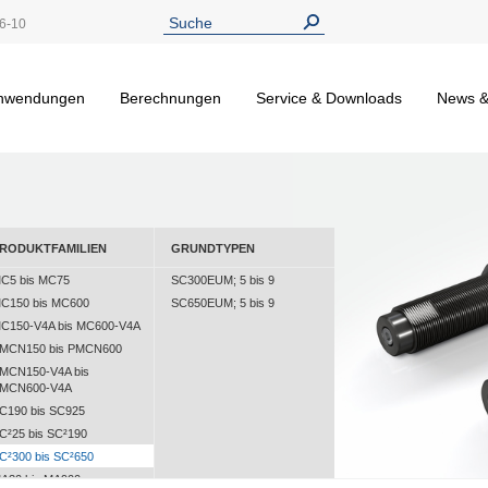
6-10
nwendungen
Berechnungen
Service & Downloads
News &
RODUKTFAMILIEN
GRUNDTYPEN
C5 bis MC75
SC300EUM; 5 bis 9
C150 bis MC600
SC650EUM; 5 bis 9
C150-V4A bis MC600-V4A
MCN150 bis PMCN600
MCN150-V4A bis
MCN600-V4A
C190 bis SC925
C²25 bis SC²190
C²300 bis SC²650
A30 bis MA900