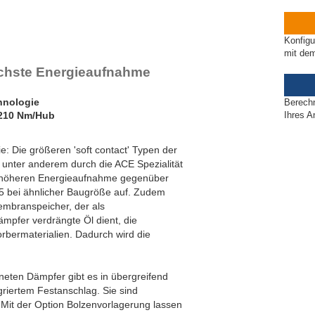
ET20 bis PET27
Konfigu
mit de
öchste Energieaufnahme
hnologie
Berech
 210 Nm/Hub
Ihres A
e: Die größeren 'soft contact' Typen der
unter anderem durch die ACE Spezialität
ch höheren Energieaufnahme gegenüber
 bei ähnlicher Baugröße auf. Zudem
embranspeicher, der als
mpfer verdrängte Öl dient, die
bermaterialien. Dadurch wird die
gneten Dämpfer gibt es in übergreifend
griertem Festanschlag. Sie sind
. Mit der Option Bolzenvorlagerung lassen