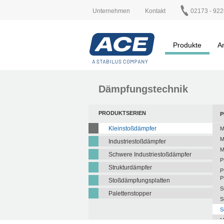
Unternehmen
Kontakt
02173 - 922
Produkte
A
Dämpfungstechnik
PRODUKTSERIEN
P
Kleinstoßdämpfer
M
M
Industriestoßdämpfer
M
Schwere Industriestoßdämpfer
P
Strukturdämpfer
P
P
Stoßdämpfungsplatten
S
Palettenstopper
S
S
M