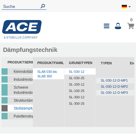
0
Dämpfungstechnik
PRODUKTSERIEN
PRODUKTFAMILIEN
GRUNDTYPEN
TYPEN
Ene
Kleinstoßdämpfer
SLAB 030 bis
SL-030-12
SLAB 300
SL-030-25
Industriestoßdämpfer
SL-030-12-D-MP1
SL-100-12
SL-030-12-D-MP2
Schwere
SL-100-25
Industriestoßdämpfer
SL-030-12-D-MP3
SL-300-12
Strukturdämpfer
SL-300-25
Stoßdämpfungsplatten
Palettenstopper