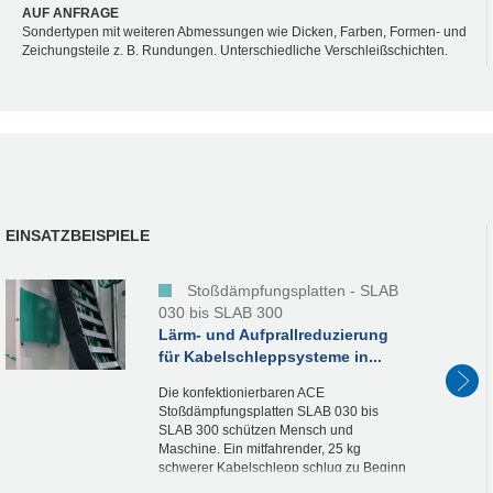
AUF ANFRAGE
Sondertypen mit weiteren Abmessungen wie Dicken, Farben, Formen- und
Zeichungsteile z. B. Rundungen. Unterschiedliche Verschleißschichten.
EINSATZBEISPIELE
Stoßdämpfungsplatten - SLAB
030 bis SLAB 300
Lärm- und Aufprallreduzierung
für Kabelschleppsysteme in...
Die konfektionierbaren ACE
Stoßdämpfungsplatten SLAB 030 bis
SLAB 300 schützen Mensch und
Maschine. Ein mitfahrender, 25 kg
schwerer Kabelschlepp schlug zu Beginn
der Konstruktionsphase eines modernen