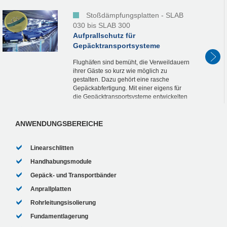
während der Qualitätsprüfung...
Stoßdämpfungsplatten - SLAB
030 bis SLAB 300
Aufprallschutz für
Gepäcktransportsysteme
Flughäfen sind bemüht, die Verweildauern
ihrer Gäste so kurz wie möglich zu
gestalten. Dazu gehört eine rasche
Gepäckabfertigung. Mit einer eigens für
die Gepäcktransportsysteme entwickelten
Lösung konnten die gewünschten Ziele
erreicht und das...
ANWENDUNGSBEREICHE
Linearschlitten
Handhabungsmodule
Gepäck- und Transportbänder
Anprallplatten
Rohrleitungsisolierung
Fundamentlagerung