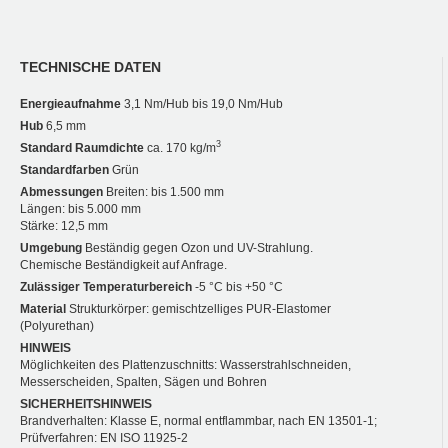
TECHNISCHE DATEN
Energieaufnahme
3,1 Nm/Hub bis 19,0 Nm/Hub
Hub
6,5 mm
3
Standard Raumdichte
ca. 170 kg/m
Standardfarben
Grün
Abmessungen
Breiten: bis 1.500 mm
Längen: bis 5.000 mm
Stärke: 12,5 mm
Umgebung
Beständig gegen Ozon und UV-Strahlung.
Chemische Beständigkeit auf Anfrage.
Zulässiger Temperaturbereich
-5 °C bis +50 °C
Material
Strukturkörper: gemischtzelliges PUR-Elastomer
(Polyurethan)
HINWEIS
Möglichkeiten des Plattenzuschnitts: Wasserstrahlschneiden,
Messerscheiden, Spalten, Sägen und Bohren
SICHERHEITSHINWEIS
Brandverhalten: Klasse E, normal entflammbar, nach EN 13501-1;
Prüfverfahren: EN ISO 11925-2