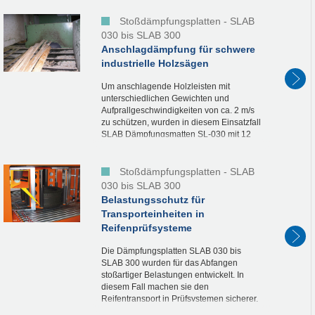
Bearbeitungszentrums in der Endlage
noch mit...
Stoßdämpfungsplatten - SLAB
030 bis SLAB 300
Anschlagdämpfung für schwere
industrielle Holzsägen
Um anschlagende Holzleisten mit
unterschiedlichen Gewichten und
Aufprallgeschwindigkeiten von ca. 2 m/s
zu schützen, wurden in diesem Einsatzfall
SLAB Dämpfungsmatten SL-030 mit 12
mm Dicke ganzflächig zwischen zwei
Stahlbleche geschraubt....
Stoßdämpfungsplatten - SLAB
030 bis SLAB 300
Belastungsschutz für
Transporteinheiten in
Reifenprüfsysteme
Die Dämpfungsplatten SLAB 030 bis
SLAB 300 wurden für das Abfangen
stoßartiger Belastungen entwickelt. In
diesem Fall machen sie den
Reifentransport in Prüfsystemen sicherer,
indem sie die Gleitstücke der Maschine