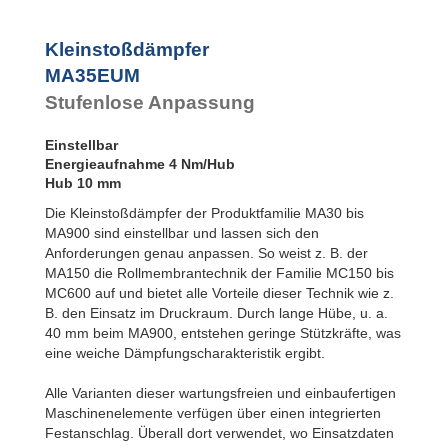
SC²25 bis
SC²190
SC²300 bis
Kleinstoßdämpfer
SC²650
MA35EUM
MA30 bis MA900
PET20 bis
Stufenlose Anpassung
PET27
Einstellbar
Energieaufnahme 4 Nm/Hub
Hub 10 mm
Die Kleinstoßdämpfer der Produktfamilie MA30 bis
MA900 sind einstellbar und lassen sich den
Anforderungen genau anpassen. So weist z. B. der
MA150 die Rollmembrantechnik der Familie MC150 bis
MC600 auf und bietet alle Vorteile dieser Technik wie z.
B. den Einsatz im Druckraum. Durch lange Hübe, u. a.
40 mm beim MA900, entstehen geringe Stützkräfte, was
eine weiche Dämpfungscharakteristik ergibt.
Alle Varianten dieser wartungsfreien und einbaufertigen
Maschinenelemente verfügen über einen integrierten
Festanschlag. Überall dort verwendet, wo Einsatzdaten