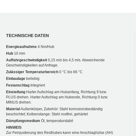
TECHNISCHE DATEN
Energieaufnahme
4 Nm/Hub
Hub
10 mm
Auffahrgeschwindigkeit
0,15 m/s bis 4,5 m/s. Abweichende
Geschwindigkeiten auf Anfrage.
Zulässiger Temperaturbereich
0 °C bis 66 °C
Einbaulage
beliebig
Festanschlag
Integriert
Einstellung
Harter Aufschlag am Hubanfang, Richtung 9 bzw.
PLUS drehen. Harter Aufschlag am Hubende, Richtung 0 bzw.
MINUS drehen.
Material
Außenkörper, Zubehör: Stahl korrosionsbeständig
beschichtet; Kolbenstange: Stahl rostfrei, gehärtet
Dämpfungsmedium
Öl, temperaturstabil
HINWEIS
Zur Feinjustierung des Resthubes kann eine Anschlaghülse (AH)