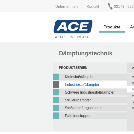
Unternehmen
Kontakt
02173 - 922
Produkte
A
Dämpfungstechnik
PRODUKTSERIEN
P
Kleinstoßdämpfer
M
M
Industriestoßdämpfer
M
Schwere Industriestoßdämpfer
M
Strukturdämpfer
S
Stoßdämpfungsplatten
M
Palettenstopper