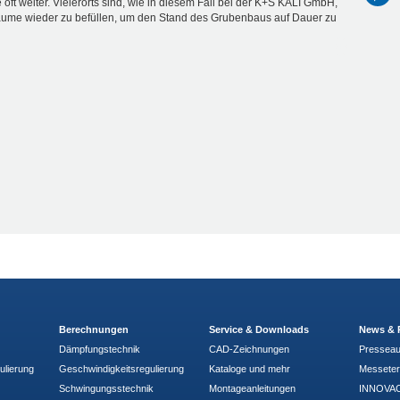
 oft weiter. Vielerorts sind, wie in diesem Fall bei der K+S KALI GmbH,
äume wieder zu befüllen, um den Stand des Grubenbaus auf Dauer zu
Berechnungen
Service & Downloads
News & 
Dämpfungstechnik
CAD-Zeichnungen
Pressea
ulierung
Geschwindigkeitsregulierung
Kataloge und mehr
Messete
Schwingungsstechnik
Montageanleitungen
INNOVAC