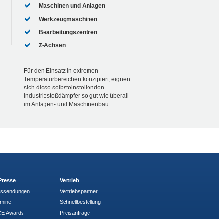
Maschinen und Anlagen
Werkzeugmaschinen
Bearbeitungszentren
Z-Achsen
Für den Einsatz in extremen
Temperaturbereichen konzipiert, eignen
sich diese selbsteinstellenden
Industriestoßdämpfer so gut wie überall
im Anlagen- und Maschinenbau.
Presse
Vertrieb
ussendungen
Vertriebspartner
rmine
Schnellbestellung
E Awards
Preisanfrage