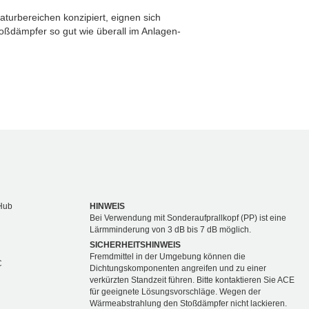
turbereichen konzipiert, eignen sich
toßdämpfer so gut wie überall im Anlagen-
Hub
HINWEIS
Bei Verwendung mit Sonderaufprallkopf (PP) ist eine
Lärmminderung von 3 dB bis 7 dB möglich.
SICHERHEITSHINWEIS
Fremdmittel in der Umgebung können die
C
Dichtungskomponenten angreifen und zu einer
verkürzten Standzeit führen. Bitte kontaktieren Sie ACE
für geeignete Lösungsvorschläge. Wegen der
Wärmeabstrahlung den Stoßdämpfer nicht lackieren.