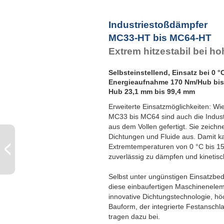
Industriestoßdämpfer
MC33-HT bis MC64-HT
Extrem hitzestabil bei h
Selbsteinstellend, Einsatz bei 0 °
Energieaufnahme 170 Nm/Hub bis
Hub 23,1 mm bis 99,4 mm
Erweiterte Einsatzmöglichkeiten: W
MC33 bis MC64 sind auch die Indus
aus dem Vollen gefertigt. Sie zeichn
Dichtungen und Fluide aus. Damit k
Extremtemperaturen von 0 °C bis 1
zuverlässig zu dämpfen und kinetis
Selbst unter ungünstigen Einsatzbe
diese einbaufertigen Maschineneleme
innovative Dichtungstechnologie, h
Bauform, der integrierte Festansch
tragen dazu bei.