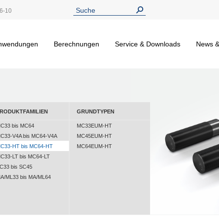
6-10
nwendungen
Berechnungen
Service & Downloads
News &
RODUKTFAMILIEN
GRUNDTYPEN
C33 bis MC64
MC33EUM-HT
C33-V4A bis MC64-V4A
MC45EUM-HT
C33-HT bis MC64-HT
MC64EUM-HT
C33-LT bis MC64-LT
C33 bis SC45
A/ML33 bis MA/ML64