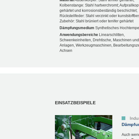
Material
Außenkörper: Stahl tenifer gehärtet;
Kolbenstange: Stahl hartverchromt; Aufprallkopf
gehärtet und korrosionsbeständig beschichtet;
Rückstellfeder: Stahl verzinkt oder kunststoffbe
Zubehör: Stahl brüniert oder tenifer gehärtet
Dämpfungsmedium
Synthetisches Hochtemper
Anwendungsbereiche
Linearschlitten,
Schwenkeinheiten, Drehtische, Maschinen und
Anlagen, Werkzeugmaschinen, Bearbeitungsze
Achsen
EINSATZBEISPIELE
Indu
Dämpfun
Auch wenn