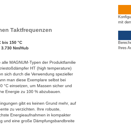
Konfigu
mit de
ohen Taktfrequenzen
C bis 150 °C
Berech
 3.730 Nm/Hub
Ihres A
ie alle MAGNUM-Typen der Produktfamilie
triestoßdämpfer HT (high temperature)
en sich durch die Verwendung spezieller
ann man diese Exemplare selbst bei
50 °C einsetzen, um Massen sicher und
che Energie zu 100 % abzubauen.
dingungen gibt es keinen Grund mehr, auf
nte zu verzichten. Ihre robuste,
öchste Energieaufnahmen in kompakter
lag und eine große Dämpfungsbandbreite