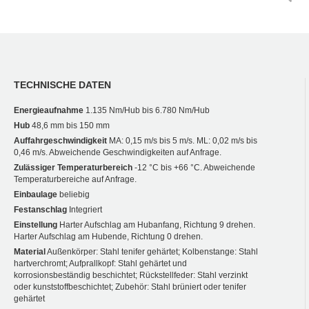
TECHNISCHE DATEN
Energieaufnahme
1.135 Nm/Hub bis 6.780 Nm/Hub
Hub
48,6 mm bis 150 mm
Auffahrgeschwindigkeit
MA: 0,15 m/s bis 5 m/s. ML: 0,02 m/s bis
0,46 m/s. Abweichende Geschwindigkeiten auf Anfrage.
Zulässiger Temperaturbereich
-12 °C bis +66 °C. Abweichende
Temperaturbereiche auf Anfrage.
Einbaulage
beliebig
Festanschlag
Integriert
Einstellung
Harter Aufschlag am Hubanfang, Richtung 9 drehen.
Harter Aufschlag am Hubende, Richtung 0 drehen.
Material
Außenkörper: Stahl tenifer gehärtet; Kolbenstange: Stahl
hartverchromt; Aufprallkopf: Stahl gehärtet und
korrosionsbeständig beschichtet; Rückstellfeder: Stahl verzinkt
oder kunststoffbeschichtet; Zubehör: Stahl brüniert oder tenifer
gehärtet