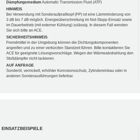
Dämpfungsmedium
Automatic Transmission Fluid (ATF)
HINWEIS
Bei Verwendung mit Sonderaufprallkopf (PP) ist eine Lärmminderung von
3 dB bis 7 dB möglich. Energieüberschreitung im Not-Stopp-Einsatz sowie
im Dauerbetrieb (mit externer Kühlung) zulässig. In diesem Fall wenden
Sie sich bitte an ACE.
SICHERHEITSHINWEIS
Fremdmittel in der Umgebung können die Dichtungskomponenten
angreifen und zu einer verkürzten Standzeit führen. Bitte kontaktieren Sie
ACE für geeignete Lösungsvorschläge. Wegen der Wärmeabstrahlung den
Stoßdämpfer nicht lackieren.
AUF ANFRAGE
Sonderöl, vernickelt, erhöhter Korrosionsschutz, Zylindereinbau oder in
anderen Sonderausführungen lieferbar.
EINSATZBEISPIELE