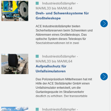
Industriestoßdämpfer -
MA/ML33 bis MA/ML64
Dreh- und Schwenksysteme für
Großteleskope
ACE Industriestoßdämpfer bieten
Sicherheitsreserven beim Schwenken und
Abbremsen eines Großteleskops. Das
optische System dieses Teleskops für
Spezialobservationen ist in zwei
Raumkoordinaten beweglich. Die 15.000
kg schwere Konstruktion für die...
Industriestoßdämpfer -
MA/ML33 bis MA/ML64
Aufprallschutz für
Unfallsimulatoren
Das Polizeipräsidium Mittelhessen hat mit
Hilfe der ACE Stoßdämpfer GmbH einen
Unfallsimulator entwickelt, um die
Gurtanlegequote im Straßenverkehr
deutlich zu erhöhen. Der transportable
Simulator zeigt eindrucksvoll, dass
kleinste...
Industriestoßdämpfer -