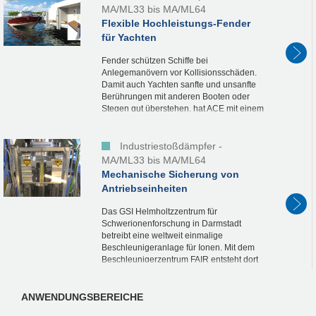
MA/ML33 bis MA/ML64
Flexible Hochleistungs-Fender
für Yachten
Fender schützen Schiffe bei
Anlegemanövern vor Kollisionsschäden.
Damit auch Yachten sanfte und unsanfte
Berührungen mit anderen Booten oder
Stegen gut überstehen, hat ACE mit einem
Kunden ideal passende, einstellbare
Edelstahlvarianten der MAGNUM...
Industriestoßdämpfer -
MA/ML33 bis MA/ML64
Mechanische Sicherung von
Antriebseinheiten
Das GSI Helmholtzzentrum für
Schwerionenforschung in Darmstadt
betreibt eine weltweit einmalige
Beschleunigeranlage für Ionen. Mit dem
Beschleunigerzentrum FAIR entsteht dort
eines der global größten
Forschungsvorhaben, mit dem Materie im
Labor...
ANWENDUNGSBEREICHE