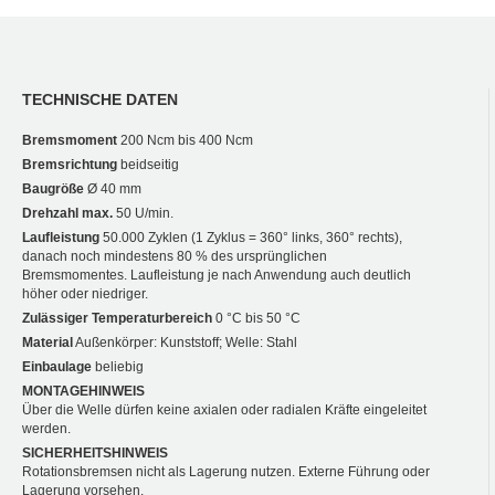
TECHNISCHE DATEN
Bremsmoment
200 Ncm bis 400 Ncm
Bremsrichtung
beidseitig
Baugröße
Ø 40 mm
Drehzahl max.
50 U/min.
Laufleistung
50.000 Zyklen (1 Zyklus = 360° links, 360° rechts),
danach noch mindestens 80 % des ursprünglichen
Bremsmomentes. Laufleistung je nach Anwendung auch deutlich
höher oder niedriger.
Zulässiger Temperaturbereich
0 °C bis 50 °C
Material
Außenkörper: Kunststoff; Welle: Stahl
Einbaulage
beliebig
MONTAGEHINWEIS
Über die Welle dürfen keine axialen oder radialen Kräfte eingeleitet
werden.
SICHERHEITSHINWEIS
Rotationsbremsen nicht als Lagerung nutzen. Externe Führung oder
Lagerung vorsehen.