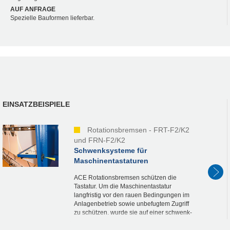
AUF ANFRAGE
Spezielle Bauformen lieferbar.
EINSATZBEISPIELE
Rotationsbremsen - FRT-F2/K2
und FRN-F2/K2
Schwenksysteme für
Maschinentastaturen
ACE Rotationsbremsen schützen die
Tastatur. Um die Maschinentastatur
langfristig vor den rauen Bedingungen im
Anlagenbetrieb sowie unbefugtem Zugriff
zu schützen, wurde sie auf einer schwenk-
und verschließbaren Aufnahme installiert.