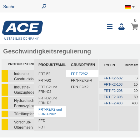
0
Geschwindigkeitsregulierung
PRODUKTSERIEN
PRODUKTFAMILIEN
GRUNDTYPEN
TYPEN
Bremsm
Industrie-
FRT-E2
FRT-F2/K2
FRT-K2-502
50 
Gasdruckfedern
FRT-G2
FRN-F2/K2-R
FRT-K2-103
100 
Industrie-
FRT-C2 und
FRN-F2/K2-L
FRT-F2-203
200 
FRN-C2
Gaszugfedern
FRT-F2-303
300 
FRT-D2 und
Hydraulische
FRN-D2
FRT-F2-403
400 +
Bremszylinder
FRT-F2/K2 und
Türdämpfer
FRN-F2/K2
FFD
Vorschub-
Ölbremsen
FDT
FDN
Rotationsbremsen