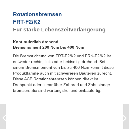
FYN-P1
FYN-N1
FYN-U1
Rotationsbremsen
FYN-S1
FRT-F2/K2
FYT-H1 und
Für starke Lebenszeitverlängerung
FYN-H1
FYT-LA3 und
FYN-LA3
Kontinuierlich drehend
Bremsmoment 200 Ncm bis 400 Ncm
Die Bremsrichtung von FRT-F2/K2 und FRN-F2/K2 ist
entweder rechts, links oder beidseitig drehend. Bei
einem Bremsmoment von bis zu 400 Ncm kommt diese
Produktfamilie auch mit schwereren Bauteilen zurecht.
Diese ACE Rotationsbremsen können direkt im
Drehpunkt oder linear über Zahnrad und Zahnstange
bremsen. Sie sind wartungsfrei und einbaufertig.