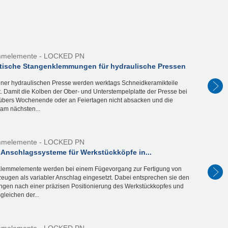
mmelemente - LOCKED PN
ische Stangenklemmungen für hydraulische Pressen
 einer hydraulischen Presse werden werktags Schneidkeramikteile
t. Damit die Kolben der Ober- und Unterstempelplatte der Presse bei
d übers Wochenende oder an Feiertagen nicht absacken und die
am nächsten...
mmelemente - LOCKED PN
e Anschlagssysteme für Werkstückköpfe in...
lemmelemente werden bei einem Fügevorgang zur Fertigung von
eugen als variabler Anschlag eingesetzt. Dabei entsprechen sie den
ngen nach einer präzisen Positionierung des Werkstückkopfes und
leichen der...
mmelemente - LOCKED PN