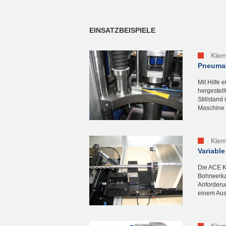
EINSATZBEISPIELE
Kle
Pneumat
Mit Hilfe
hergestell
Stillstan
Maschine 
Kle
Variabl
Die ACE K
Bohrwerkz
Anforderu
einem Ausg
Kle