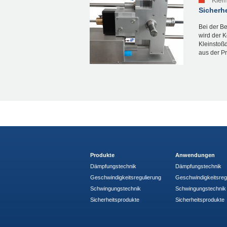
Sicherh
Bei der Be
wird der 
Kleinstoß
aus der Pr
Produkte
Anwendungen
Dämpfungstechnik
Dämpfungstechnik
Geschwindigkeitsregulierung
Geschwindigkeitsreg
Schwingungstechnik
Schwingungstechnik
Sicherheitsprodukte
Sicherheitsprodukte