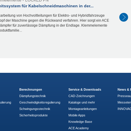
eitssystem für Kabelschneidmaschinen in der...
arbeitung von Hochvoltleitungen für Elektro- und Hybridfahrzeuge
Kopf der Maschine gegen die Rückwand verfahren. Hier sorgt ein ACE
dämpfer für zuverlässige Dämpfung in der Endlage. Klemmelemente
oduktfamilie...
Berechnungen
Service & Downloads
News & 
Dämpfungstechnik
CAD-Zeichnungen
Pressea
ulierung
Geschwindigkeitsregulierung
Kataloge und mehr
Messete
Schwingungsstechnik
Montageanleitungen
INNOVAC
Sicherheitsprodukte
Mobile Apps
Knowledge Base
ACE Academy