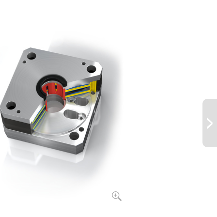
5.400
60
6
5.670
65
4
8.100
95
6
7.000
140
4
10.000
200
6
12.600
250
4
18.000
360
6
18.900
375
4
27.000
540
6