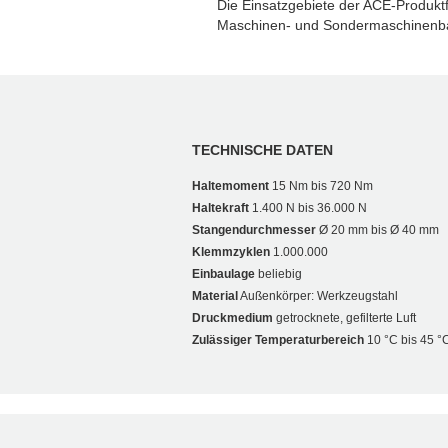
Die Einsatzgebiete der ACE-Produkt
Maschinen- und Sondermaschinenb
TECHNISCHE DATEN
Haltemoment
15 Nm bis 720 Nm
Haltekraft
1.400 N bis 36.000 N
Stangendurchmesser
Ø 20 mm bis Ø 40 mm
Klemmzyklen
1.000.000
Einbaulage
beliebig
Material
Außenkörper: Werkzeugstahl
Druckmedium
getrocknete, gefilterte Luft
Zulässiger Temperaturbereich
10 °C bis 45 °