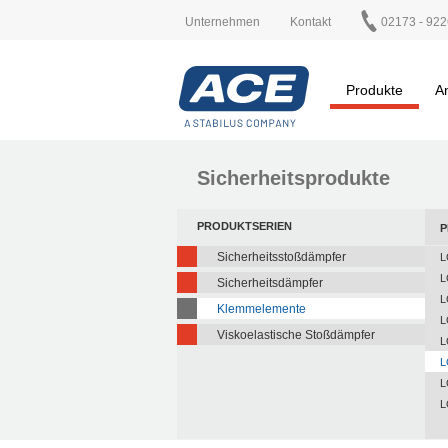
Unternehmen
Kontakt
02173 - 922
Produkte
A
Sicherheitsprodukte
PRODUKTSERIEN
P
Sicherheitsstoßdämpfer
L
L
Sicherheitsdämpfer
L
Klemmelemente
L
Viskoelastische Stoßdämpfer
L
L
L
L