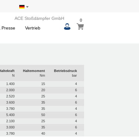
ACE Stoßdämpfer GmbH
0
 Presse
Vertrieb
Haltekraft
Haltemoment
Betriebsdruck
N
Nm
bar
1.400
15
4
2.000
20
6
2.520
25
4
3.600
35
6
3.780
35
4
5.400
50
6
2.100
25
4
3.000
35
6
3.780
40
4