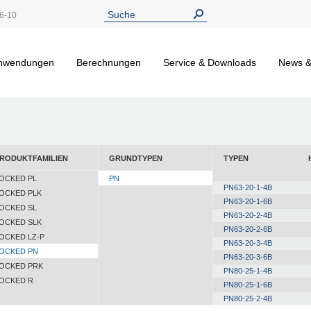
6-10
nwendungen
Berechnungen
Service & Downloads
News &
RODUKTFAMILIEN
GRUNDTYPEN
TYPEN
OCKED PL
PN
PN63-20-1-4B
OCKED PLK
PN63-20-1-6B
OCKED SL
PN63-20-2-4B
OCKED SLK
PN63-20-2-6B
OCKED LZ-P
PN63-20-3-4B
OCKED PN
PN63-20-3-6B
OCKED PRK
PN80-25-1-4B
OCKED R
PN80-25-1-6B
PN80-25-2-4B