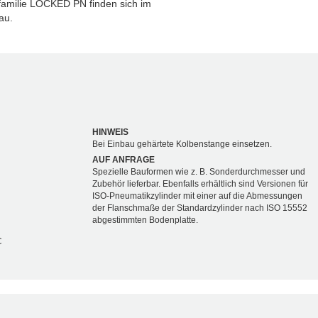
familie LOCKED PN finden sich im
au.
HINWEIS
Bei Einbau gehärtete Kolbenstange einsetzen.
AUF ANFRAGE
Spezielle Bauformen wie z. B. Sonderdurchmesser und
Zubehör lieferbar. Ebenfalls erhältlich sind Versionen für
ISO-Pneumatikzylinder mit einer auf die Abmessungen
der Flanschmaße der Standardzylinder nach ISO 15552
abgestimmten Bodenplatte.
C