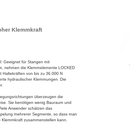
PN80-25-2-6B
PN80-25-3-4B
PN80-25-3-6B
PN125-40-1-4B
PN125-40-1-6B
her Klemmkraft
PN125-40-2-4B
PN125-40-2-6B
PN125-40-3-4B
PN125-40-3-6B
: Geeignet für Stangen mit
mm, nehmen die Klemmelemente LOCKED
Mit Haltekräften von bis zu 36.000 N
Werte hydraulischer Klemmungen. Die
r.
egungsrichtungen überzeugen die
se. Sie benötigen wenig Bauraum und
Viele Anwender schätzen das
tapelung mehrerer Segmente, so dass man
he Klemmkraft zusammenstellen kann.