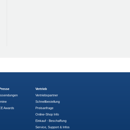
Presse
Vertrieb
ussendungen
Vertriebspartner
rmine
Schnellbestellung
E Awards
Preisanfrage
Online-Shop Info
Einkauf - Beschaffung
Service, Support & Infos