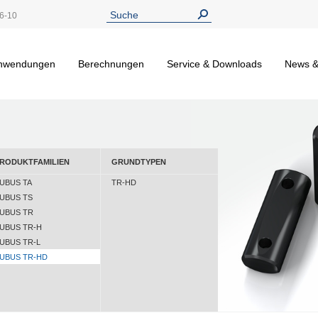
6-10
nwendungen
Berechnungen
Service & Downloads
News &
RODUKTFAMILIEN
GRUNDTYPEN
UBUS TA
TR-HD
UBUS TS
UBUS TR
UBUS TR-H
UBUS TR-L
UBUS TR-HD