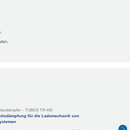
,
aßen,
kturdämpfer - TUBUS TR-HD
eitsdämpfung für die Lademechanik von
ystemen