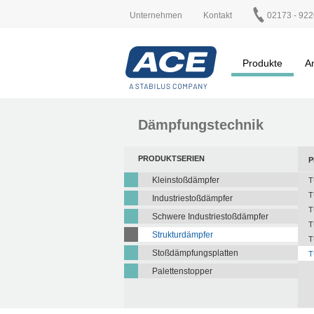
Unternehmen
Kontakt
02173 - 922
Produkte
A
Dämpfungstechnik
PRODUKTSERIEN
P
Kleinstoßdämpfer
T
T
Industriestoßdämpfer
T
Schwere Industriestoßdämpfer
T
Strukturdämpfer
T
Stoßdämpfungsplatten
T
Palettenstopper