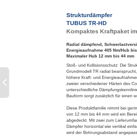
Strukturdämpfer
TUBUS TR-HD
Kompaktes Kraftpaket im 
Radial dämpfend, Schwerlastvers
Energieaufnahme 405 Nm/Hub bis
Maximaler Hub 12 mm bis 44 mm
Stoß- und Kollisionsschutz: Die St
Grundmodell TR radial beansprucht,
höhere Kraft- und Energieaufnahm
zweier verschiedener Härten des Co
unterschiedliche Dämpfungskennlinien
Bauform sorgt zusätzlich für einen w
Diese Produktfamilie nimmt bei geri
von 12 mm bis 44 mm wird ein Bere
abgedeckt. Mit zwei zum Lieferumfa
Dämpfer horizontal wie vertikal einf
wird der Bohrungsabstand angepass