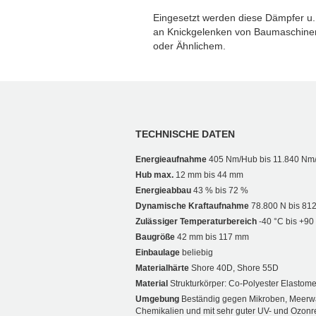
Eingesetzt werden diese Dämpfer u. 
an Knickgelenken von Baumaschine
oder Ähnlichem.
TECHNISCHE DATEN
Energieaufnahme
405 Nm/Hub bis 11.840 Nm
Hub max.
12 mm bis 44 mm
Energieabbau
43 % bis 72 %
Dynamische Kraftaufnahme
78.800 N bis 81
Zulässiger Temperaturbereich
-40 °C bis +90
Baugröße
42 mm bis 117 mm
Einbaulage
beliebig
Materialhärte
Shore 40D, Shore 55D
Material
Strukturkörper: Co-Polyester Elastome
Umgebung
Beständig gegen Mikroben, Meerw
Chemikalien und mit sehr guter UV- und Ozonre