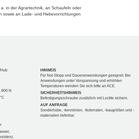
a. in der Agrartechnik, an Schaufeln oder
n sowie an Lade- und Hebevorrichtungen
/Hub
HINWEIS
Für Not-Stopp und Daueranwendungen geeignet. Bei
Anwendungen unter Vorspannung und erhöhten
Temperaturen wenden Sie sich bitte an ACE.
2.900 N
SICHERHEITSHINWEIS
 °C
Befestigungsschraube zusätzlich mit Loctite sichern.
AUF ANFRAGE
Sonderhübe, -kennlinien, -federraten, -baugrößen und -
materialien lieferbar.
r
asser,
sistenz.