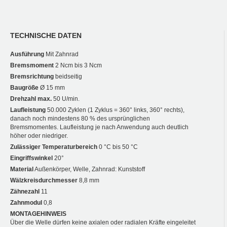
TECHNISCHE DATEN
Ausführung
Mit Zahnrad
Bremsmoment
2 Ncm bis 3 Ncm
Bremsrichtung
beidseitig
Baugröße
Ø 15 mm
Drehzahl max.
50 U/min.
Laufleistung
50.000 Zyklen (1 Zyklus = 360° links, 360° rechts),
danach noch mindestens 80 % des ursprünglichen
Bremsmomentes. Laufleistung je nach Anwendung auch deutlich
höher oder niedriger.
Zulässiger Temperaturbereich
0 °C bis 50 °C
Eingriffswinkel
20°
Material
Außenkörper, Welle, Zahnrad: Kunststoff
Wälzkreisdurchmesser
8,8 mm
Zähnezahl
11
Zahnmodul
0,8
MONTAGEHINWEIS
Über die Welle dürfen keine axialen oder radialen Kräfte eingeleitet