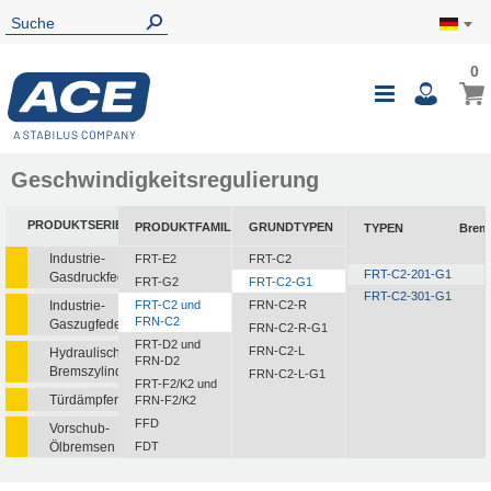
0
Geschwindigkeitsregulierung
PRODUKTSERIEN
PRODUKTFAMILIEN
GRUNDTYPEN
TYPEN
Brem
Industrie-
FRT-E2
FRT-C2
FRT-C2-201-G1
Gasdruckfedern
FRT-G2
FRT-C2-G1
FRT-C2-301-G1
Industrie-
FRT-C2 und
FRN-C2-R
FRN-C2
Gaszugfedern
FRN-C2-R-G1
FRT-D2 und
FRN-C2-L
Hydraulische
FRN-D2
Bremszylinder
FRN-C2-L-G1
FRT-F2/K2 und
Türdämpfer
FRN-F2/K2
FFD
Vorschub-
Ölbremsen
FDT
FDN
Rotationsbremsen