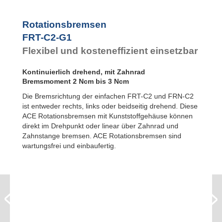
FYN-P1
FYN-N1
FYN-U1
Rotationsbremsen
FYN-S1
FRT-C2-G1
FYT-H1 und
Flexibel und kosteneffizient einsetzbar
FYN-H1
FYT-LA3 und
FYN-LA3
Kontinuierlich drehend, mit Zahnrad
Bremsmoment 2 Ncm bis 3 Ncm
Die Bremsrichtung der einfachen FRT-C2 und FRN-C2
ist entweder rechts, links oder beidseitig drehend. Diese
ACE Rotationsbremsen mit Kunststoffgehäuse können
direkt im Drehpunkt oder linear über Zahnrad und
Zahnstange bremsen. ACE Rotationsbremsen sind
wartungsfrei und einbaufertig.