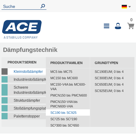
0
Dämpfungstechnik
PRODUKTSERIEN
PRODUKTFAMILIEN
GRUNDTYPEN
Kleinstoßdämpfer
MC5 bis MC75
SC190EUM; 0 bis 4
MC150 bis MC600
SC300EUM; 0 bis 4
Industriestoßdämpfer
MC150-V4A bis MC600-
SC650EUM; 0 bis 4
Schwere
V4A
SC925EUM; 0 bis 4
Industriestoßdämpfer
PMCN150 bis PMCN600
Strukturdämpfer
PMCN150-V4A bis
PMCN600-V4A
Stoßdämpfungsplatten
SC190 bis SC925
Palettenstopper
SC²25 bis SC²190
SC²300 bis SC²650
MA30 bis MA900