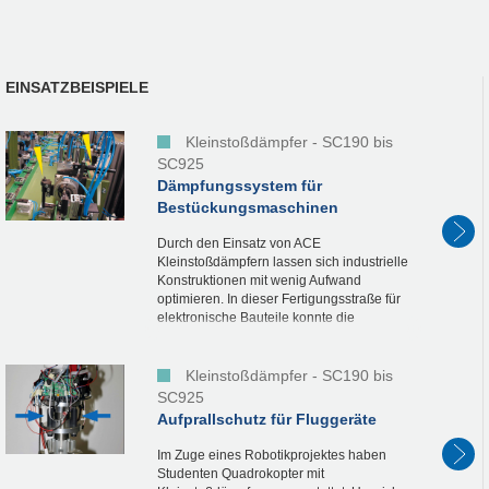
EINSATZBEISPIELE
Kleinstoßdämpfer - SC190 bis
SC925
Dämpfungssystem für
Bestückungsmaschinen
Durch den Einsatz von ACE
Kleinstoßdämpfern lassen sich industrielle
Konstruktionen mit wenig Aufwand
optimieren. In dieser Fertigungsstraße für
elektronische Bauteile konnte die
Bestückungs-Taktzeit auf 3.600 Takte/h
gesteigert werden. So...
Kleinstoßdämpfer - SC190 bis
SC925
Aufprallschutz für Fluggeräte
Im Zuge eines Robotikprojektes haben
Studenten Quadrokopter mit