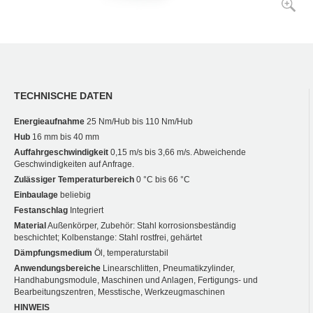
TECHNISCHE DATEN
Energieaufnahme
25 Nm/Hub bis 110 Nm/Hub
Hub
16 mm bis 40 mm
Auffahrgeschwindigkeit
0,15 m/s bis 3,66 m/s. Abweichende
Geschwindigkeiten auf Anfrage.
Zulässiger Temperaturbereich
0 °C bis 66 °C
Einbaulage
beliebig
Festanschlag
Integriert
Material
Außenkörper, Zubehör: Stahl korrosionsbeständig
beschichtet; Kolbenstange: Stahl rostfrei, gehärtet
Dämpfungsmedium
Öl, temperaturstabil
Anwendungsbereiche
Linearschlitten, Pneumatikzylinder,
Handhabungsmodule, Maschinen und Anlagen, Fertigungs- und
Bearbeitungszentren, Messtische, Werkzeugmaschinen
HINWEIS