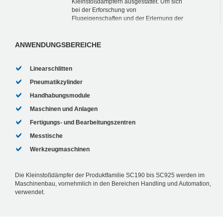
Kleinstoßdämpfern ausgestattet. Um sich
bei der Erforschung von
Flugeigenschaften und der Erlernung der
Handhabung nicht mit kostenintensiven
Reparaturen und damit verbundenen...
ANWENDUNGSBEREICHE
Linearschlitten
Pneumatikzylinder
Handhabungsmodule
Maschinen und Anlagen
Fertigungs- und Bearbeitungszentren
Messtische
Werkzeugmaschinen
Die Kleinstoßdämpfer der Produktfamilie SC190 bis SC925 werden im
Maschinenbau, vornehmlich in den Bereichen Handling und Automation,
verwendet.