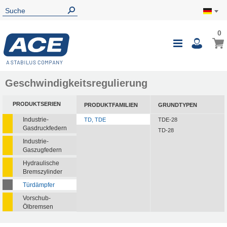
0
Geschwindigkeitsregulierung
PRODUKTSERIEN
PRODUKTFAMILIEN
GRUNDTYPEN
Industrie-
TD, TDE
TDE-28
Gasdruckfedern
TD-28
Industrie-
Gaszugfedern
Hydraulische
Bremszylinder
Türdämpfer
Vorschub-
Ölbremsen
Rotationsbremsen