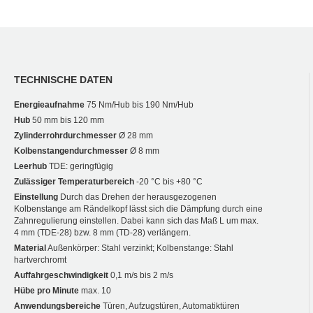
TECHNISCHE DATEN
Energieaufnahme
75 Nm/Hub bis 190 Nm/Hub
Hub
50 mm bis 120 mm
Zylinderrohrdurchmesser
Ø 28 mm
Kolbenstangendurchmesser
Ø 8 mm
Leerhub
TDE: geringfügig
Zulässiger Temperaturbereich
-20 °C bis +80 °C
Einstellung
Durch das Drehen der herausgezogenen
Kolbenstange am Rändelkopf lässt sich die Dämpfung durch eine
Zahnregulierung einstellen. Dabei kann sich das Maß L um max.
4 mm (TDE-28) bzw. 8 mm (TD-28) verlängern.
Material
Außenkörper: Stahl verzinkt; Kolbenstange: Stahl
hartverchromt
Auffahrgeschwindigkeit
0,1 m/s bis 2 m/s
Hübe pro Minute
max. 10
Anwendungsbereiche
Türen, Aufzugstüren, Automatiktüren