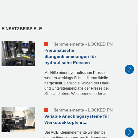
EINSATZBEISPIELE
Klemmelemente - LOCKED PN
Pneumatische
Stangenklemmungen für
hydraulische Pressen
Mit Hilfe einer hydraulischen Presse
werden werktags Schneidkeramikteile
hergestellt. Damit die Kolben der Ober-
und Unterstempelplatte der Presse bei
Stillstand übers Wochenende oder an
Feiertagen nicht absacken und die
Maschine am nächsten...
Klemmelemente - LOCKED PN
Variable Anschlagssysteme für
Werkstückköpfe in...
Die ACE Klemmelemente werden bei
einem Fügevorgang zur Fertigung von