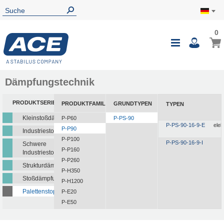
0
Dämpfungstechnik
PRODUKTSERIEN
PRODUKTFAMILIEN
GRUNDTYPEN
TYPEN
Kleinstoßdämpfer
P-P60
P-PS-90
P-PS-90-16-9-E
elek
P-P90
Industriestoßdämpfer
P-P100
P-PS-90-16-9-I
Schwere
P-P160
Industriestoßdämpfer
P-P260
Strukturdämpfer
P-H350
Stoßdämpfungsplatten
P-H1200
Palettenstopper
P-E20
P-E50
P-E100
P-E600