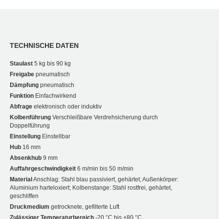
TECHNISCHE DATEN
Staulast
5 kg bis 90 kg
Freigabe
pneumatisch
Dämpfung
pneumatisch
Funktion
Einfachwirkend
Abfrage
elektronisch oder induktiv
Kolbenführung
Verschleißbare Verdrehsicherung durch
Doppelführung
Einstellung
Einstellbar
Hub
16 mm
Absenkhub
9 mm
Auffahrgeschwindigkeit
6 m/min bis 50 m/min
Material
Anschlag: Stahl blau passiviert, gehärtet; Außenkörper:
Aluminium harteloxiert; Kolbenstange: Stahl rostfrei, gehärtet,
geschliffen
Druckmedium
getrocknete, gefilterte Luft
Zulässiger Temperaturbereich
-20 °C bis +80 °C