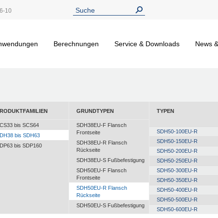
6-10
nwendungen
Berechnungen
Service & Downloads
News &
RODUKTFAMILIEN
GRUNDTYPEN
TYPEN
CS33 bis SCS64
SDH38EU-F Flansch
SDH50-100EU-R
Frontseite
DH38 bis SDH63
SDH50-150EU-R
SDH38EU-R Flansch
DP63 bis SDP160
Rückseite
SDH50-200EU-R
SDH38EU-S Fußbefestigung
SDH50-250EU-R
SDH50EU-F Flansch
SDH50-300EU-R
Frontseite
SDH50-350EU-R
SDH50EU-R Flansch
SDH50-400EU-R
Rückseite
SDH50-500EU-R
SDH50EU-S Fußbefestigung
SDH50-600EU-R
SDH63EU-F Flansch