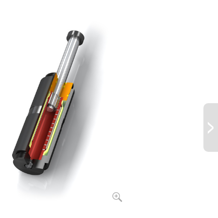
98.000
700
88.000
800
73.600
1.000