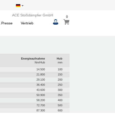
ACE Stoßdämpfer GmbH
0
 Presse
Vertrieb
Energieaufnahme
Hub
Nm/Hub
mm
14.500
100
21.800
150
29.100
200
36.400
250
43.600
300
50.900
350
58.200
400
72.700
500
87.300
600