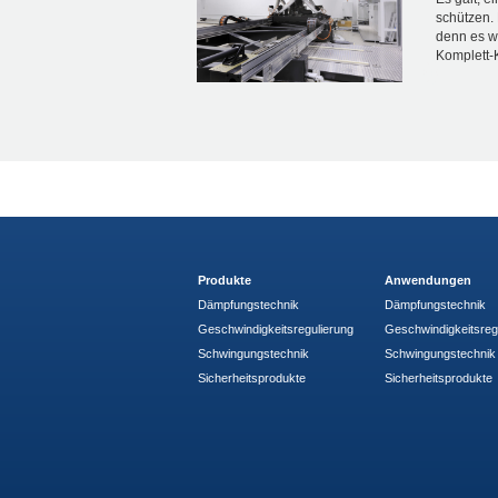
schützen.
denn es w
Komplett-K
Produkte
Anwendungen
Dämpfungstechnik
Dämpfungstechnik
Geschwindigkeitsregulierung
Geschwindigkeitsreg
Schwingungstechnik
Schwingungstechnik
Sicherheitsprodukte
Sicherheitsprodukte