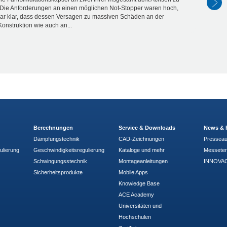
 Die Anforderungen an einen möglichen Not-Stopper waren hoch,
ar klar, dass dessen Versagen zu massiven Schäden an der
onstruktion wie auch an...
Berechnungen
Service & Downloads
News & 
Dämpfungstechnik
CAD-Zeichnungen
Pressea
ulierung
Geschwindigkeitsregulierung
Kataloge und mehr
Messete
Schwingungsstechnik
Montageanleitungen
INNOVAC
Sicherheitsprodukte
Mobile Apps
Knowledge Base
ACE Academy
Universitäten und
Hochschulen