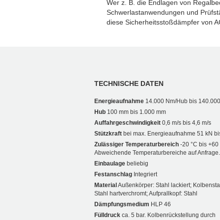
Wer z. B. die Endlagen von Regalbe
Schwerlastanwendungen und Prüfstän
diese Sicherheitsstoßdämpfer von A
TECHNISCHE DATEN
Energieaufnahme
14.000 Nm/Hub bis 140.00
Hub
100 mm bis 1.000 mm
Auffahrgeschwindigkeit
0,6 m/s bis 4,6 m/s
Stützkraft
bei max. Energieaufnahme 51 kN bi
Zulässiger Temperaturbereich
-20 °C bis +60
Abweichende Temperaturbereiche auf Anfrage.
Einbaulage
beliebig
Festanschlag
Integriert
Material
Außenkörper: Stahl lackiert; Kolbenst
Stahl hartverchromt; Aufprallkopf: Stahl
Dämpfungsmedium
HLP 46
Fülldruck
ca. 5 bar. Kolbenrückstellung durch