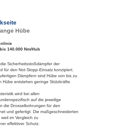
SDH50-700EU-R
Frontseite
SDH50-800EU-R
SDH63EU-R Flansch
SDH50-1000EU-R
Rückseite
SDH63EU-S Fußbefestigung
kseite
 lange Hübe
nlinie
bis 140.000 Nm/Hub
die Sicherheitsstoßdämpfer der
 für den Not-Stopp-Einsatz konzipiert.
aufertigen Dämpfern sind Hübe von bis zu
 Hübe entstehen geringe Stützkräfte.
ristik wird bei allen
denspezifisch auf die jeweilige
 die Drosselbohrungen für den
chnet und gefertigt. Die maßgeschneiderten
weil im Vergleich zu
er effektiver Schutz.