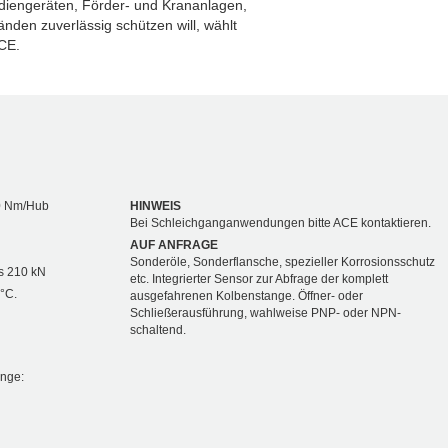
diengeräten, Förder- und Krananlagen,
den zuverlässig schützen will, wählt
CE.
0 Nm/Hub
HINWEIS
Bei Schleichganganwendungen bitte ACE kontaktieren.
AUF ANFRAGE
Sonderöle, Sonderflansche, spezieller Korrosionsschutz
s 210 kN
etc. Integrierter Sensor zur Abfrage der komplett
 °C.
ausgefahrenen Kolbenstange. Öffner- oder
Schließerausführung, wahlweise PNP- oder NPN-
schaltend.
ange: