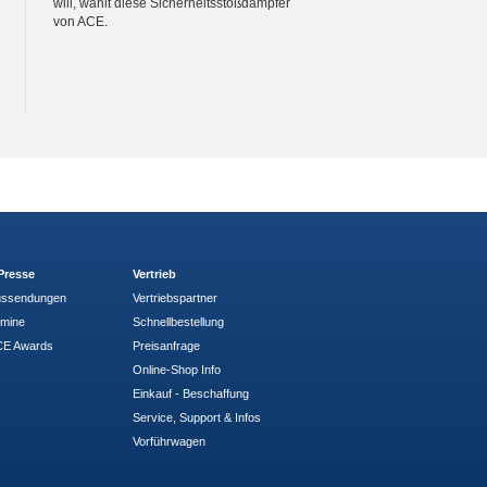
will, wählt diese Sicherheitsstoßdämpfer
von ACE.
Presse
Vertrieb
ussendungen
Vertriebspartner
rmine
Schnellbestellung
E Awards
Preisanfrage
Online-Shop Info
Einkauf - Beschaffung
Service, Support & Infos
Vorführwagen