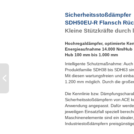
Sicherheitsstoßdämpfer
SDH50EU-R Flansch Rüc
Kleine Stützkräfte durch
Hochregaldämpfer, optimierte Ken
Energieaufnahme 14.000 Nm/Hub 
Hub 100 mm bis 1.000 mm
Intelligente Schutzmaßnahme: Auch 
Produktfamilie SDH38 bis SDH63 sind
Mit diesen wartungsfreien und einb
1.200 mm möglich. Durch die großen
Die Kennlinie bzw. Dämpfungscharakte
Sicherheitsstoßdämpfern von ACE kun
Anwendung angepasst. Dafür werden
jeweiligen Einsatzfall speziell bere
Maschinenelemente sind ein idealer, 
Industriestoßdämpfern preisgünstiger