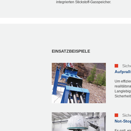
integrierten Stickstoff-Gasspeicher.
EINSATZBEISPIELE
Sich
Aufpral
Um effizie
realitäts
Langlebig
Sicherhei
Sich
Not-Sto
Es galt, e