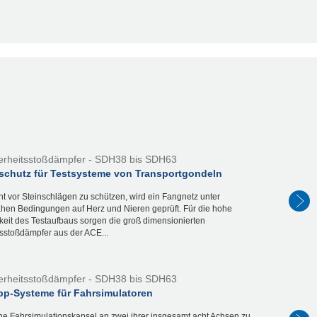
erheitsstoßdämpfer - SDH38 bis SDH63
lschutz für Testsysteme von Transportgondeln
nt vor Steinschlägen zu schützen, wird ein Fangnetz unter
nahen Bedingungen auf Herz und Nieren geprüft. Für die hohe
keit des Testaufbaus sorgen die groß dimensionierten
tsstoßdämpfer aus der ACE...
erheitsstoßdämpfer - SDH38 bis SDH63
pp-Systeme für Fahrsimulatoren
ine Fahrsimulationskapsel an zwei ihrer insgesamt acht Achsen zu