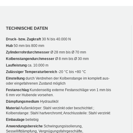
TECHNISCHE DATEN
Druck- bzw. Zugkraft
30 N bis 40.000 N
Hub
50 mm bis 800 mm
Zylinderrohrdurchmesser
Ø 28 mm bis Ø 70 mm
Kolbenstangendurchmesser
Ø 8 mm bis Ø 30 mm
Laufleistung
ca. 10.000 m
Zulässiger Temperaturbereich
-20 °C bis +80 °C
Einstellung
durch Verdrehen der Kolbenstange im komplett aus-
oder eingefahrenen Zustand möglich
Festanschlag
Kundenseitig externe Festanschläge von 1 mm bis
6 mm vor Hubende vorsehen.
Dämpfungsmedium
Hydrauliköl
Material
Außenkörper: Stahl verzinkt oder beschichtet ;
Kolbenstange: Stahl hartverchromt; Anschlussteile: Stahl verzinkt
Einbaulage
beliebig
Anwendungsbereiche
Schwingungsisolierung,
Sesselliftdämpfung, Vergnügungsfahrgeschäfte,