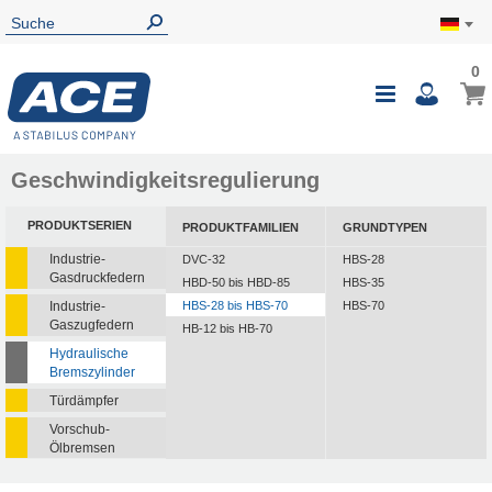
0
Geschwindigkeitsregulierung
PRODUKTSERIEN
PRODUKTFAMILIEN
GRUNDTYPEN
Industrie-
DVC-32
HBS-28
Gasdruckfedern
HBD-50 bis HBD-85
HBS-35
Industrie-
HBS-28 bis HBS-70
HBS-70
Gaszugfedern
HB-12 bis HB-70
Hydraulische
Bremszylinder
Türdämpfer
Vorschub-
Ölbremsen
Rotationsbremsen