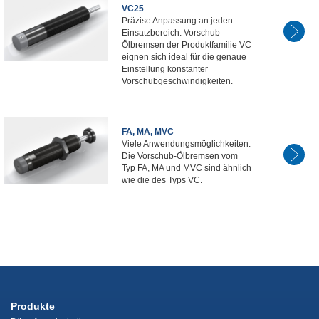
VC25
Präzise Anpassung an jeden
Einsatzbereich: Vorschub-
Ölbremsen der Produktfamilie VC
eignen sich ideal für die genaue
Einstellung konstanter
Vorschubgeschwindigkeiten.
FA, MA, MVC
Viele Anwendungsmöglichkeiten:
Die Vorschub-Ölbremsen vom
Typ FA, MA und MVC sind ähnlich
wie die des Typs VC.
Produkte