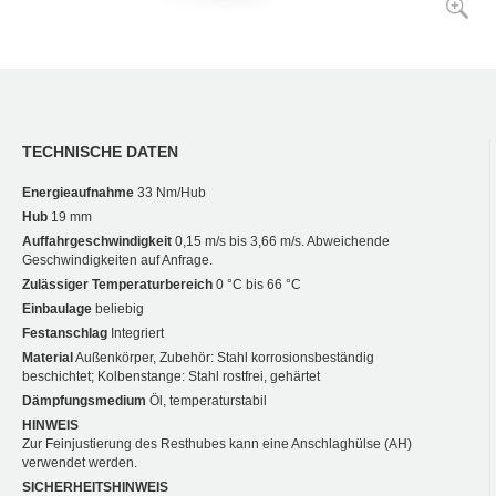
TECHNISCHE DATEN
Energieaufnahme
33 Nm/Hub
Hub
19 mm
Auffahrgeschwindigkeit
0,15 m/s bis 3,66 m/s. Abweichende
Geschwindigkeiten auf Anfrage.
Zulässiger Temperaturbereich
0 °C bis 66 °C
Einbaulage
beliebig
Festanschlag
Integriert
Material
Außenkörper, Zubehör: Stahl korrosionsbeständig
beschichtet; Kolbenstange: Stahl rostfrei, gehärtet
Dämpfungsmedium
Öl, temperaturstabil
HINWEIS
Zur Feinjustierung des Resthubes kann eine Anschlaghülse (AH)
verwendet werden.
SICHERHEITSHINWEIS