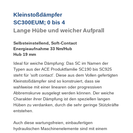
SC300EUM-3-880
SC²25 bis
SC²190
SC300EUM-4
SC²300 bis
SC300EUM-4-880
Kleinstoßdämpfer
SC²650
SC300EUM; 0 bis 4
MA30 bis MA900
PET20 bis
Lange Hübe und weicher Aufprall
PET27
Selbsteinstellend, Soft-Contact
Energieaufnahme 33 Nm/Hub
Hub 19 mm
Ideal für weiche Dämpfung: Das SC im Namen der
Typen aus der ACE Produktfamilie SC190 bis SC925
steht für 'soft contact'. Diese aus dem Vollen gefertigten
Kleinstoßdämpfer sind so konstruiert, dass sie
wahlweise mit einer linearen oder progressiven
Abbremskurve ausgelegt werden können. Der weiche
Charakter ihrer Dämpfung ist den speziellen langen
Hüben zu verdanken, durch die sehr geringe Stützkräfte
entstehen.
Auch diese wartungsfreien, einbaufertigen
hydraulischen Maschinenelemente sind mit einem