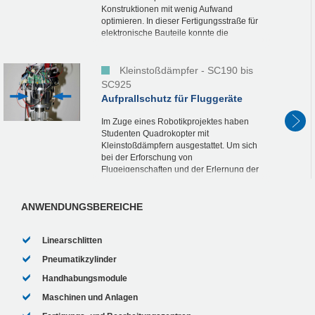
Konstruktionen mit wenig Aufwand
optimieren. In dieser Fertigungsstraße für
elektronische Bauteile konnte die
Bestückungs-Taktzeit auf 3.600 Takte/h
gesteigert werden. So...
Kleinstoßdämpfer - SC190 bis
SC925
Aufprallschutz für Fluggeräte
Im Zuge eines Robotikprojektes haben
Studenten Quadrokopter mit
Kleinstoßdämpfern ausgestattet. Um sich
bei der Erforschung von
Flugeigenschaften und der Erlernung der
Handhabung nicht mit kostenintensiven
Reparaturen und damit verbundenen...
ANWENDUNGSBEREICHE
Linearschlitten
Pneumatikzylinder
Handhabungsmodule
Maschinen und Anlagen