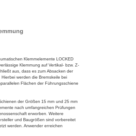
sklemmung
e pneumatischen Klemmelemente LOCKED
verlässige Klemmung auf Vertikal- bzw. Z-
schließt aus, dass es zum Absacken der
 Hierbei werden die Bremskeile bei
anparallelen Flächen der Führungsschiene
th Schienen der Größen 15 mm und 25 mm
elemente nach umfangreichen Prüfungen
enossenschaft erworben. Weitere
rsteller und Baugrößen sind vorbereitet
etzt werden. Anwender erreichen