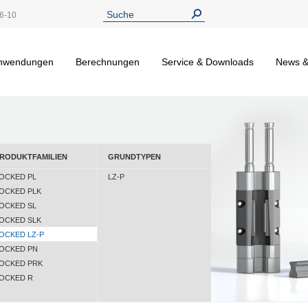
6-10
nwendungen
Berechnungen
Service & Downloads
News &
RODUKTFAMILIEN
GRUNDTYPEN
OCKED PL
LZ-P
OCKED PLK
OCKED SL
OCKED SLK
OCKED LZ-P
OCKED PN
OCKED PRK
OCKED R