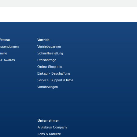
Presse
Vertrieb
ussendungen
Vertriebspartner
rmine
Schnellbestellung
E Awards
Preisanfrage
Online-Shop Info
Einkauf - Beschaffung
Service, Support & Infos
Vorführwagen
Unternehmen
A Stabilus Company
Jobs & Karriere