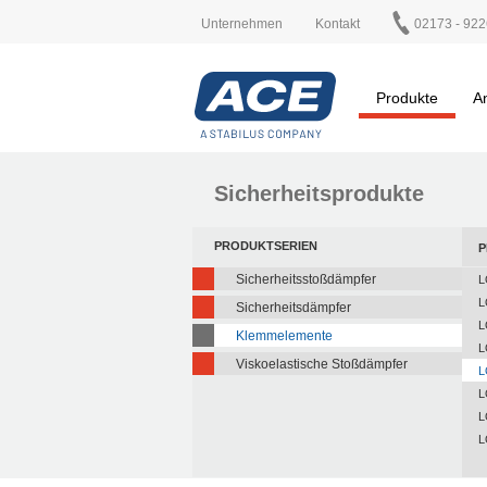
Unternehmen
Kontakt
02173 - 922
Produkte
A
Sicherheitsprodukte
PRODUKTSERIEN
P
Sicherheitsstoßdämpfer
L
L
Sicherheitsdämpfer
L
Klemmelemente
L
Viskoelastische Stoßdämpfer
L
L
L
L