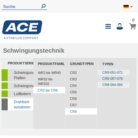
0
Schwingungstechnik
PRODUKTSERIEN
PRODUKTFAMILIEN
GRUNDTYPEN
TYPEN
Schwingungsisolierende
CR8-051-071
WR2 bis WR40
CR2
Platten
CR8-057-078
WRS2 bis
CR3
WRS32
CR8-064-084
Schwingungsdämpfer
CR4
CR2 bis CR8
CR5
Luftfedern
CR6
Drahtseil-
CR7
Isolatoren
CR8